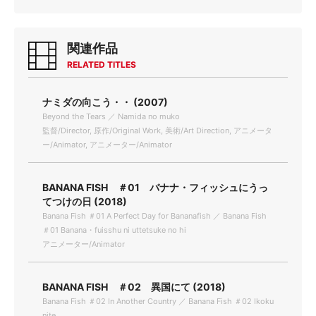
関連作品
RELATED TITLES
ナミダの向こう・・ (2007)
Beyond the Tears ／ Namida no muko
監督/Director, 原作/Original Work, 美術/Art Direction, アニメータ
ー/Animator, アニメーター/Animator
BANANA FISH ＃01 バナナ・フィッシュにうっ
てつけの日 (2018)
Banana Fish ＃01 A Perfect Day for Bananafish ／ Banana Fish
＃01 Banana・fuisshu ni uttetsuke no hi
アニメーター/Animator
BANANA FISH ＃02 異国にて (2018)
Banana Fish ＃02 In Another Country ／ Banana Fish ＃02 Ikoku
nite