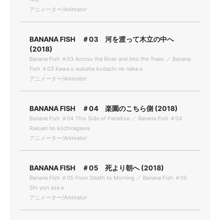
アニメーター/Animator
BANANA FISH ＃03 河を渡って木立の中へ
(2018)
Banana Fish ＃03 Across the River and Into the Trees ／ Banana
Fish ＃03 Kawa o watatte kodachi no naka e
アニメーター/Animator
BANANA FISH ＃04 楽園のこちら側 (2018)
Banana Fish ＃04 This Side of Paradise ／ Banana Fish ＃04
Rakuen no kochiragawa
アニメーター/Animator
BANANA FISH ＃05 死より朝へ (2018)
Banana Fish ＃05 From Death to Morning ／ Banana Fish ＃05
Shi yori asa e
アニメーター/Animator