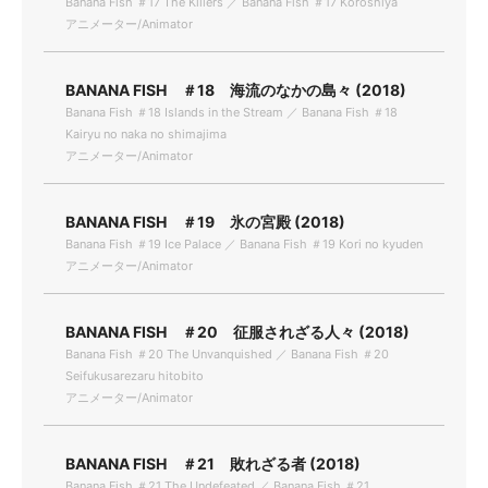
Banana Fish ＃17 The Killers ／ Banana Fish ＃17 Koroshiya
アニメーター/Animator
BANANA FISH ＃18 海流のなかの島々 (2018)
Banana Fish ＃18 Islands in the Stream ／ Banana Fish ＃18
Kairyu no naka no shimajima
アニメーター/Animator
BANANA FISH ＃19 氷の宮殿 (2018)
Banana Fish ＃19 Ice Palace ／ Banana Fish ＃19 Kori no kyuden
アニメーター/Animator
BANANA FISH ＃20 征服されざる人々 (2018)
Banana Fish ＃20 The Unvanquished ／ Banana Fish ＃20
Seifukusarezaru hitobito
アニメーター/Animator
BANANA FISH ＃21 敗れざる者 (2018)
Banana Fish ＃21 The Undefeated ／ Banana Fish ＃21