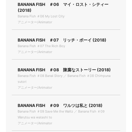
BANANA FISH ＃06 マイ・ロスト・シティー
(2018)
Banana Fish ＃06 My Lost City
アニメーター/Animator
BANANA FISH ＃07 リッチ・ボーイ (2018)
Banana Fish ＃07 The Rich Boy
アニメーター/Animator
BANANA FISH ＃08 陳腐なストーリー (2018)
Banana Fish ＃08 Banal Story ／ Banana Fish ＃08 Chimpuna
sutori
アニメーター/Animator
BANANA FISH ＃09 ワルツは私と (2018)
Banana Fish ＃09 Save Me the Waltz ／ Banana Fish ＃09
Warutsu wa watashi to
アニメーター/Animator