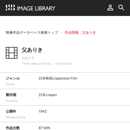
映像作品データベース検索トップ
作品情報：父ありき
父ありき
父ありき
There Was a Father ／ Chichiariki
ジャンル
日本映画/Japanese Film
Genre
製作国
日本/Japan
Country
公開年
1942
Release Date
作品分数
87 MIN