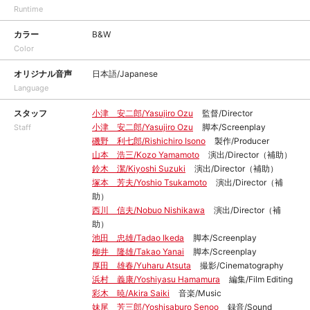
Runtime
カラー
B&W
Color
オリジナル音声
日本語/Japanese
Language
スタッフ
小津 安二郎/Yasujiro Ozu
監督/Director
小津 安二郎/Yasujiro Ozu
脚本/Screenplay
Staff
磯野 利七郎/Rishichiro Isono
製作/Producer
山本 浩三/Kozo Yamamoto
演出/Director（補助）
鈴木 潔/Kiyoshi Suzuki
演出/Director（補助）
塚本 芳夫/Yoshio Tsukamoto
演出/Director（補
助）
西川 信夫/Nobuo Nishikawa
演出/Director（補
助）
池田 忠雄/Tadao Ikeda
脚本/Screenplay
柳井 隆雄/Takao Yanai
脚本/Screenplay
厚田 雄春/Yuharu Atsuta
撮影/Cinematography
浜村 義康/Yoshiyasu Hamamura
編集/Film Editing
彩木 暁/Akira Saiki
音楽/Music
妹尾 芳三郎/Yoshisaburo Senoo
録音/Sound