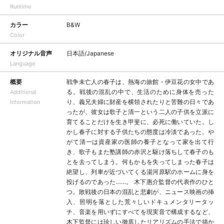
Runtime
カラー
B&W
Color
オリジナル音声
日本語/Japanese
Language
概要
戦争未亡人の春子は、熱海の旅館・伊豆花の女中であ
る。戦後の混乱の中で、生活のために身体を売った
Additional
り、義兄夫婦に財産を横領されたりと苦難の日々であ
Information
ったが、彼女は歌子と清一という二人の子供を立派に
育てることだけを生き甲斐に、必死に働いていた。し
かし春子に対する子供たちの態度は冷淡であった。や
がて清一は資産家の医師の養子となって家を出て行
き、歌子もまた塾講師の赤沢と駆け落ちして春子のも
とを去ってしまう。何もかもを失ってしまった春子は
絶望し、列車が近づいてくる湯河原駅のホームに身を
投げるのであった……。 木下惠介監督の代表作のひと
つ。敗戦後の日本の混乱と悲劇が、ニュース映画の挿
入、照明を落とした荒々しいドキュメンタリータッ
チ、音楽を用いずにすべてを現実音で構成するなど、
木下監督には珍しい徹底したリアリズムの手法で描か