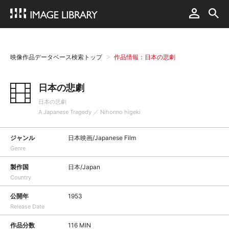
映像作品データベース検索トップ
作品情報：日本の悲劇
日本の悲劇
日本の悲劇
A Japanese Tragedy ／ Nihonno higeki
ジャンル
日本映画/Japanese Film
Genre
製作国
日本/Japan
Country
公開年
1953
Release Date
作品分数
116 MIN