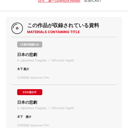
日守 新一/Shinichi Himori
出演/CAST
この作品が収録されている資料
MATERIALS CONTAINING TITLE
LD館内視聴のみ
日本の悲劇
A Japanese Tragedy ／ Nihonno higeki
木下 惠介
日本映画/Japanese Film
DVD貸出可
日本の悲劇
A Japanese Tragedy ／ Nihonno higeki
木下 惠介
日本映画/Japanese Film