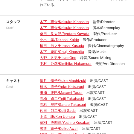
れている。
スタッフ
木下 惠介/Keisuke Kinoshita
監督/Director
木下 惠介/Keisuke Kinoshita
脚本/Screenplay
Staff
桑田 良太郎/Ryotaro Kuwata
製作/Producer
小出 孝/Takashi Koide
製作/Producer
楠田 浩之/Hiroshi Kusuda
撮影/Cinematography
木下 忠司/Chuji Kinoshita
音楽/Music
大野 久男/Hisao Ono
録音/Sound Mixing
中村 公彦/Kimihiko Nakamura
美術/Art Direction
キャスト
望月 優子/Yuko Mochizuki
出演/CAST
桂木 洋子/Yoko Katsuragi
出演/CAST
Cast
田浦 正巳/Masami Taura
出演/CAST
高橋 貞二/Teiji Takahashi
出演/CAST
高杉 早苗/Sanae Takasugi
出演/CAST
佐田 啓二/Keiji Sada
出演/CAST
上原 謙/Ken Uehara
出演/CAST
草刈 洋四郎/Yoshiro Kusakari
出演/CAST
淡路 恵子/Keiko Awaji
出演/CAST