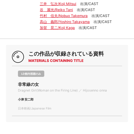
三井 弘次/Koji Mitsui
出演/CAST
谷 麗光/Reiko Tani
出演/CAST
竹村 信夫/Nobuo Takemura
出演/CAST
高山 義郎/Yoshiro Takayama
出演/CAST
加賀 晃二/Koji Kaga
出演/CAST
この作品が収録されている資料
MATERIALS CONTAINING TITLE
LD館内視聴のみ
非常線の女
Dragnet Girl(Woman on the Firing Line) ／ Hijosenno onna
小津 安二郎
日本映画/Japanese Film