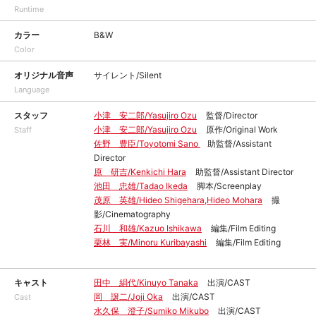
Runtime
カラー
B&W
Color
オリジナル音声
サイレント/Silent
Language
スタッフ
小津 安二郎/Yasujiro Ozu
監督/Director
小津 安二郎/Yasujiro Ozu
原作/Original Work
Staff
佐野 豊臣/Toyotomi Sano
助監督/Assistant
Director
原 研吉/Kenkichi Hara
助監督/Assistant Director
池田 忠雄/Tadao Ikeda
脚本/Screenplay
茂原 英雄/Hideo Shigehara,Hideo Mohara
撮
影/Cinematography
石川 和雄/Kazuo Ishikawa
編集/Film Editing
栗林 実/Minoru Kuribayashi
編集/Film Editing
キャスト
田中 絹代/Kinuyo Tanaka
出演/CAST
岡 譲二/Joji Oka
出演/CAST
Cast
水久保 澄子/Sumiko Mikubo
出演/CAST