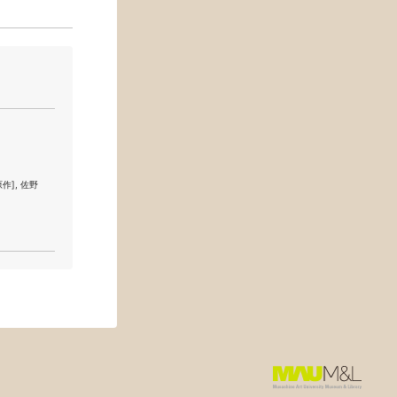
F[原作], 佐野