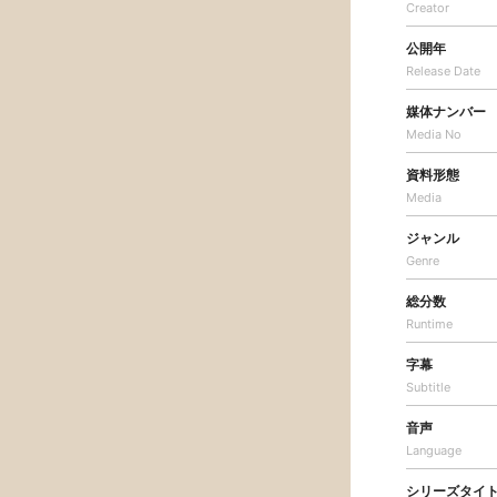
Creator
公開年
Release Date
媒体ナンバー
Media No
資料形態
Media
ジャンル
Genre
総分数
Runtime
字幕
Subtitle
音声
Language
シリーズタイ