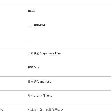
1933
LD0100434
LD
日本映画/Japanese Film
100 MIN
日本語/Japanese
サイレント/Silent
トル
小津安二郎 戦前作品集２