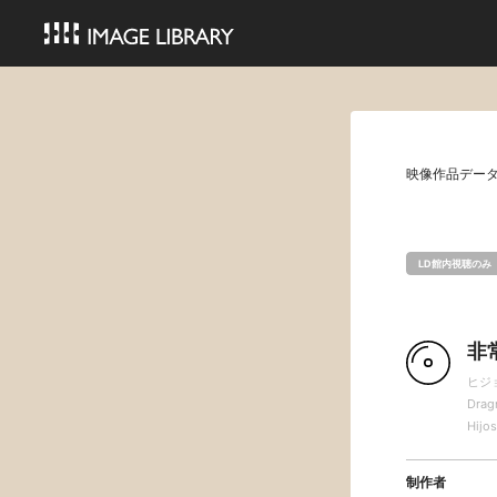
映像作品デー
LD館内視聴のみ
非
ヒジ
Dragn
Hijo
制作者