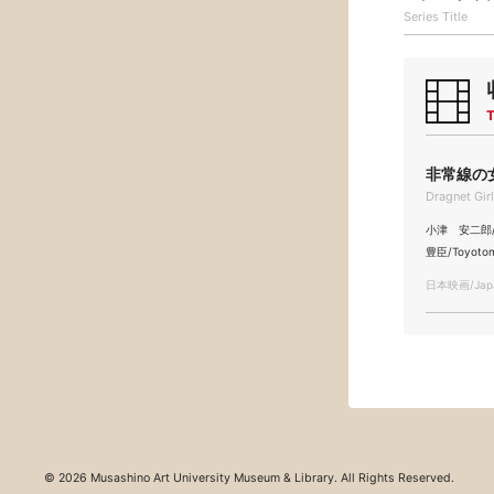
Series Title
T
非常線の女 
Dragnet Gir
小津 安二郎/Ya
豊臣/Toyoto
日本映画/Japa
© 2026 Musashino Art University Museum & Library. All Rights Reserved.