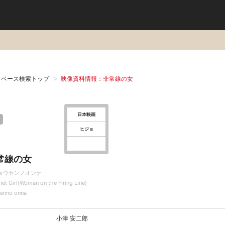
タベース検索トップ
映像資料情報：非常線の女
日本映画
ヒジョ
常線の女
ョウセンノオンナ
et Girl(Woman on the Firing Line)
senno onna
小津 安二郎