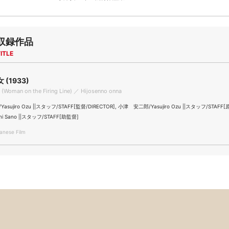
収録作品
ITLE
(1933)
l (Woman on the Firing Line) ／ Hijosenno onna
sujiro Ozu ||スタッフ/STAFF[監督/DIRECTOR], 小津 安二郎/Yasujiro Ozu ||スタッフ/STAF
mi Sano ||スタッフ/STAFF[助監督]
nese Film