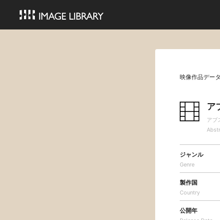
映像作品デー
ア
アブ
Abst
ジャンル
Genre
製作国
Country
公開年