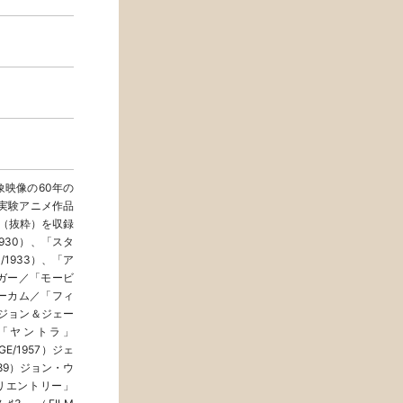
映像の60年の
の実験アニメ作品
品（抜粋）を収録
1930）、「スタ
S/1933）、「ア
ンガー／「モービ
・ダーカム／「フィ
44）ジョン＆ジェー
、「ヤントラ」
GE/1957）ジェ
89）ジョン・ウ
「リエントリー」