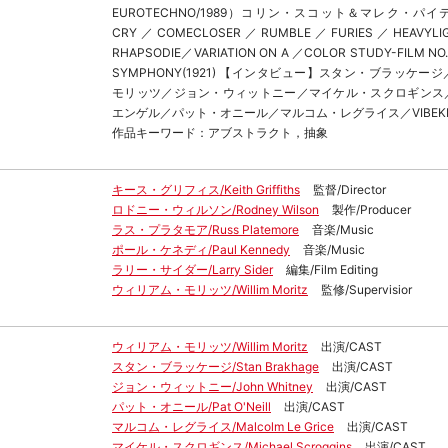
EUROTECHNO/1989）コリン・スコット＆マレク・パイテ
CRY／COMECLOSER／RUMBLE／FURIES／HEAVYLI
RHAPSODIE／VARIATION ON A ／COLOR STUDY-FILM NO
SYMPHONY(1921) 【インタビュー】スタン・ブラッケー
モリッツ／ジョン・ウィットニー／マイケル・スクロギンス
エンゲル／パット・オニール／マルコム・レグライス／VIBEKE 
作品キーワード：アブストラクト，抽象
キース・グリフィス/Keith Griffiths
監督/Director
ロドニー・ウィルソン/Rodney Wilson
製作/Producer
ラス・プラタモア/Russ Platemore
音楽/Music
ポール・ケネディ/Paul Kennedy
音楽/Music
ラリー・サイダー/Larry Sider
編集/Film Editing
ウィリアム・モリッツ/Willim Moritz
監修/Supervisior
ウィリアム・モリッツ/Willim Moritz
出演/CAST
スタン・ブラッケージ/Stan Brakhage
出演/CAST
ジョン・ウィットニー/John Whitney
出演/CAST
パット・オニール/Pat O'Neill
出演/CAST
マルコム・レグライス/Malcolm Le Grice
出演/CAST
マイケル・スクロギンス/Michael Scroggins
出演/CAST