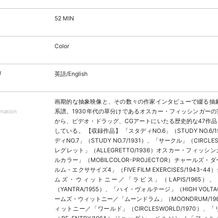
52 MIN
Color
声
英語/English
画期的な抽象映像と、その数々の作家インタビューで綴る抽象
系譜。1930年代の草分けであるオスカー・フィッシンガー
rmation
から、ビデオ・ドラッグ、CGアートにいたる歴史的な47作
している。 【収録作品】 「スタディNO.6」（STUDY NO.6/
ディNO.7」（STUDY NO.7/1931）、「サークル」（CIRCLE
レグレット」（ALLEGRETTO/1936）オスカー・フィッシ
ルカラー」（MOBILCOLOR-PROJECTOR）チャールズ
ルム・エクササイズ4」（FIVE FILM EXERCISES/1943-
ムズ・ウィットニー／「ラピス」（LAPIS/1965）
（YANTRA/1955）、「ハイ・ヴォルテージ」（HIGH VOLTA
ームズ・ウィットニー／「ムーンドラム」（MOONDRUM/19
ィットニー／「ワールド」（CIRCLESWORLD/1970）、