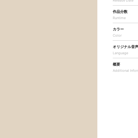
Release Date
作品分数
Runtime
カラー
Color
オリジナル音
Language
概要
Additional
Info