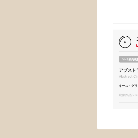
VHS館内視
アブスト
Abstract C
キース・グリ
映像作品/Visua