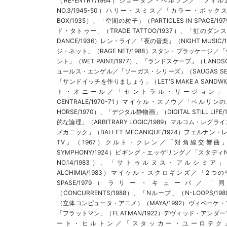
（RE-ENTRY/1964）ジョーダン・ベルソン／「フィルム
NO.3/1945-50）ハリー・スミス／「カラー・ボックス
BOX/1935）、「空間の粒子」（PARTICLES IN SPACE/
ド・タトゥー」（TRADE TATTOO/1937）、「虹のダンス
DANCE/1936）レン・ライ／「夜の音楽」（NIGHT MUSIC/
ジ・ネット」（RAGE NET/1988）スタン・ブラッケージ／
ント」（WET PAINT/1977）、「ランドスケープ」（LANDSC
ュールス・エンゲル／「ソーガス・シリーズ」（SAUGAS SERI
「サンドイッチを作りましょう」（LET'S MAKE A SANDWIC
ト・オニール／「セントラル・リージョン」（LA 
CENTRALE/1970-71）マイケル・スノウ／「ベルリンの
HORSE/1970）、「デジタル静物画」（DIGITAL STILL LIFE
的な論理」（ARBITRARY LOGIC/1989）マルコム・レグ
メカニック」（BALLET MECANIQUE/1924）フェルナン・レ
TV」（1967）クルト・クレン／「対角線交響曲」（D
SYMPHONY/1924）ビギング・エッゲリング／「スタディNO
NO.14/1983）、「サトゥルヌス・アルシミア」（S
ALCHIMIA/1983）マイケル・スクロギンズ／「2つ
SPASE/1979）ラリー・キューバ／
（CONCURRENTS/1988）、「Nループ」（N-LOOPS/1
（立体コンピュータ・アニメ）（MAYA/1992）ヴィベーケ
「フラットマン」（FLATMAN/1922）デヴィッド・アンダ
ート・ヒルトン／「スタッカー・ユーロテク」（S