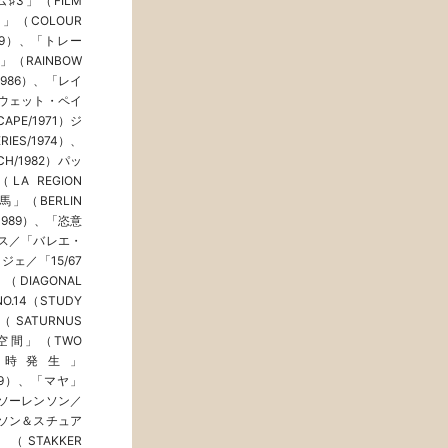
♯3」（FILM
」（COLOUR
1979）、「トレー
」（RAINBOW
1986）、「レイ
「ウェット・ペイ
APE/1971）ジ
ES/1974）、
H/1982）パッ
REGION
馬」（BERLIN
/1989）、「恣意
ライス／「バレエ・
ジェ／「15/67
IAGONAL
.14（STUDY
ATURNUS
の空間」（TWO
「同時発生」
989）、「マヤ」
・ソーレンソン／
ーソン＆スチュア
TAKKER