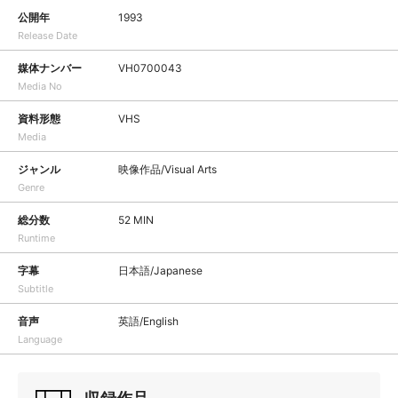
公開年
1993
Release Date
媒体ナンバー
VH0700043
Media No
資料形態
VHS
Media
ジャンル
映像作品/Visual Arts
Genre
総分数
52 MIN
Runtime
字幕
日本語/Japanese
Subtitle
音声
英語/English
Language