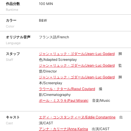
作品分数
100 MIN
Runtime
カラー
B&W
Color
オリジナル音声
フランス語/French
Language
スタッフ
ジャン＝リュック・ゴダール/Jean-Luc Godard
脚
色/Adapted Screenplay
Staff
ジャン＝リュック・ゴダール/Jean-Luc Godard
監
督/Director
ジャン＝リュック・ゴダール/Jean-Luc Godard
脚
本/Screenplay
ラウール・クタール/Raoul Coutard
撮
影/Cinematography
ポール・ミスラキ/Paul Misraki
音楽/Music
キャスト
エディ・コンスタンティーヌ/Eddie Constantine
出
演/CAST
Cast
アンナ・カリーナ/Anna Karina
出演/CAST