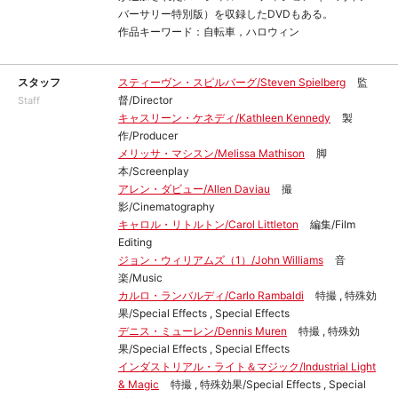
バーサリー特別版）を収録したDVDもある。
作品キーワード：自転車，ハロウィン
スタッフ
スティーヴン・スピルバーグ/Steven Spielberg
監
督/Director
Staff
キャスリーン・ケネディ/Kathleen Kennedy
製
作/Producer
メリッサ・マシスン/Melissa Mathison
脚
本/Screenplay
アレン・ダビュー/Allen Daviau
撮
影/Cinematography
キャロル・リトルトン/Carol Littleton
編集/Film
Editing
ジョン・ウィリアムズ（1）/John Williams
音
楽/Music
カルロ・ランバルディ/Carlo Rambaldi
特撮 , 特殊効
果/Special Effects , Special Effects
デニス・ミューレン/Dennis Muren
特撮 , 特殊効
果/Special Effects , Special Effects
インダストリアル・ライト＆マジック/Industrial Light
& Magic
特撮 , 特殊効果/Special Effects , Special