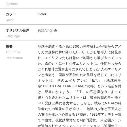
Runtime
カラー
Color
Color
オリジナル音声
英語/English
Language
概要
地球を調査するために300万光年離れた宇宙からアメ
リカの森林に舞い降りたUFO。しかし地球人に発見さ
Additional
れ、エイリアンたちは急いで地球から飛び去っていっ
Information
た。森の近くに住む少年エリオットは、仲間たちから
はぐれ地球に置き去りにされてしまった1人のエイリア
ンと出会う。両親が不仲のため孤独を感じていたエリ
オットは、そのエイリアンに「E.T.」（地球外生
命“THE EXTRA-TERRESTRIAL”の略）という名前を付
け、部屋にかくまう。「E.T.」の不思議な力によって
彼と心を通わせたエリオットは、彼を故郷の星へ帰す
べく兄妹と共に努力する。しかし、彼らにNASAの科
学者たちの追及の手が迫り…。 地球の少年と宇宙人と
の友情を描いた心温まるSF映画。1982年アカデミー賞
で作曲賞、視覚効果賞など4部門受賞。 未公開シーン
が追加されたスペシャル・エディション（20周年アニ