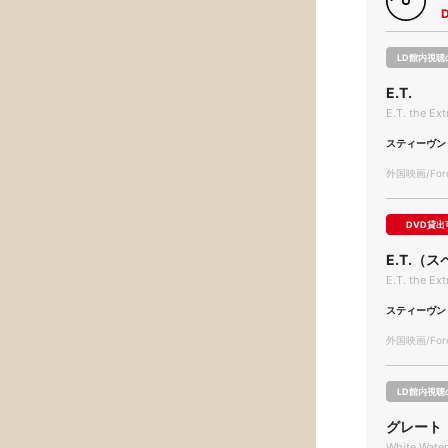
LD館内視聴
E.T.
E.T. the Ext
スティーヴン
外国映画/Forei
DVD貸出
E.T.（
E.T. the Ext
スティーヴン
外国映画/Forei
LD館内視聴
グレート
White Wate