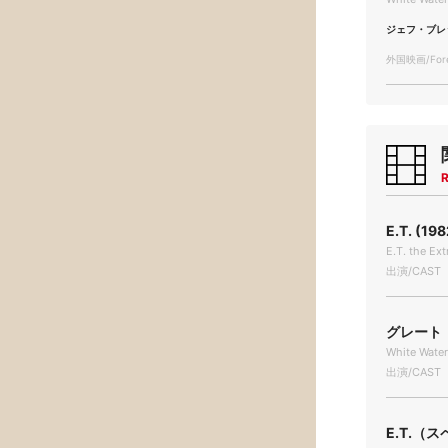
ジェフ・ブレ
外国映画/Forei
R
E.T. (198
E.T. the Ext
出演/CAST
グレート・
White Wate
出演/CAST
E.T.（