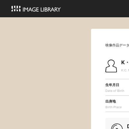
映像作品デー
K
K.C. 
生年月日
Date of Birth
出身地
Birth Place