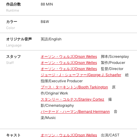
作品分数
88 MIN
Runtime
カラー
B&W
Color
オリジナル音声
英語/English
Language
スタッフ
オーソン・ウェルズ/Orson Welles
脚本/Screenplay
オーソン・ウェルズ/Orson Welles
製作/Producer
Staff
オーソン・ウェルズ/Orson Welles
監督/Director
ジョージ・J・シェーファー/George J. Schaefer
総
指揮/Executive Producer
ブース・ターキントン/Booth Tarkington
原
作/Original Work
スタンリー・コルテス/Stanley Cortez
撮
影/Cinematography
バーナード・ハーマン/Bernard Herrmann
音
楽/Music
キャスト
オーソン・ウェルズ/Orson Welles
出演/CAST