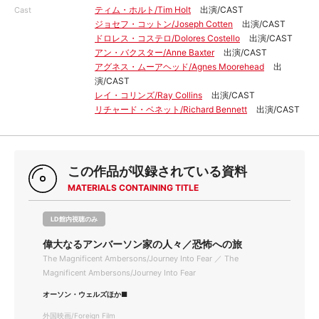
ティム・ホルト/Tim Holt
出演/CAST
Cast
ジョセフ・コットン/Joseph Cotten
出演/CAST
ドロレス・コステロ/Dolores Costello
出演/CAST
アン・バクスター/Anne Baxter
出演/CAST
アグネス・ムーアヘッド/Agnes Moorehead
出
演/CAST
レイ・コリンズ/Ray Collins
出演/CAST
リチャード・ベネット/Richard Bennett
出演/CAST
この作品が収録されている資料
MATERIALS CONTAINING TITLE
LD館内視聴のみ
偉大なるアンバーソン家の人々／恐怖への旅
The Magnificent Ambersons/Journey Into Fear ／ The
Magnificent Ambersons/Journey Into Fear
オーソン・ウェルズほか■
外国映画/Foreign Film