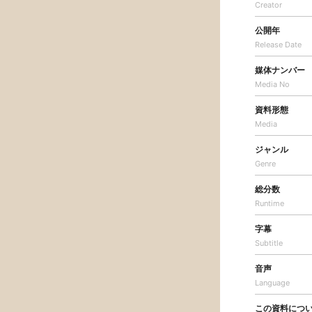
Creator
公開年
Release Date
媒体ナンバー
Media No
資料形態
Media
ジャンル
Genre
総分数
Runtime
字幕
Subtitle
音声
Language
この資料につ