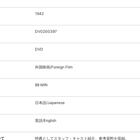
1942
DV0200397
DVD
外国映画/Foreign Film
88 MIN
日本語/Japanese
英語/English
いて
特典としてスタッフ・キャスト紹介、参考資料を収録。