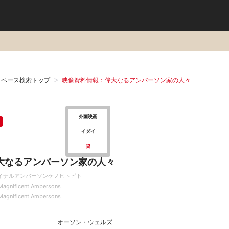
タベース検索トップ
映像資料情報：偉大なるアンバーソン家の人々
外国映画
イダイ
貸
大なるアンバーソン家の人々
イナルアンバーソンケノヒトビト
Magnificent Ambersons
Magnificent Ambersons
オーソン・ウェルズ