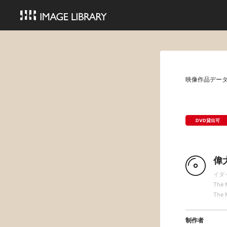
映像作品デー
DVD貸出可
偉
イダ
The 
The 
制作者