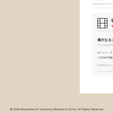
Additional
Info
T
偉大なるア
The Magnif
オーソン・ウェルズ
フ/STAFF[脚
外国映画/Forei
© 2026 Musashino Art University Museum & Library. All Rights Reserved.