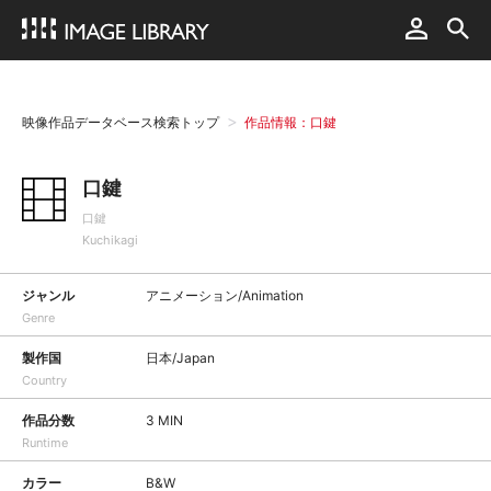
映像作品データベース検索トップ
作品情報：口鍵
口鍵
口鍵
Kuchikagi
ジャンル
アニメーション/Animation
Genre
製作国
日本/Japan
Country
作品分数
3 MIN
Runtime
カラー
B&W