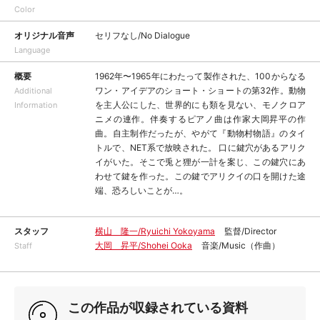
Color
オリジナル音声
セリフなし/No Dialogue
Language
概要
1962年〜1965年にわたって製作された、100からなる
ワン・アイデアのショート・ショートの第32作。動物
Additional
を主人公にした、世界的にも類を見ない、モノクロア
Information
ニメの連作。伴奏するピアノ曲は作家大岡昇平の作
曲。自主制作だったが、やがて『動物村物語』のタイ
トルで、NET系で放映された。 口に鍵穴があるアリク
イがいた。そこで兎と狸が一計を案じ、この鍵穴にあ
わせて鍵を作った。この鍵でアリクイの口を開けた途
端、恐ろしいことが…。
スタッフ
横山 隆一/Ryuichi Yokoyama
監督/Director
大岡 昇平/Shohei Ooka
音楽/Music（作曲）
Staff
この作品が収録されている資料