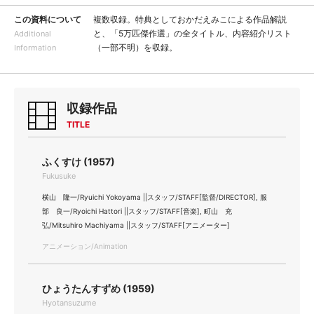
この資料について
複数収録。特典としておかだえみこによる作品解説
と、「5万匹傑作選」の全タイトル、内容紹介リスト
Additional
（一部不明）を収録。
Information
収録作品
TITLE
ふくすけ (1957)
Fukusuke
横山 隆一/Ryuichi Yokoyama ||スタッフ/STAFF[監督/DIRECTOR], 服
部 良一/Ryoichi Hattori ||スタッフ/STAFF[音楽], 町山 充
弘/Mitsuhiro Machiyama ||スタッフ/STAFF[アニメーター]
アニメーション/Animation
ひょうたんすずめ (1959)
Hyotansuzume