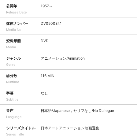
公開年
1957～
Release Date
媒体ナンバー
DV0500841
Media No
資料形態
DVD
Media
ジャンル
アニメーション/Animation
Genre
総分数
116 MIN
Runtime
字幕
なし
Subtitle
音声
日本語/Japanese，セリフなし/No Dialogue
Language
シリーズタイトル
日本アートアニメーション映画選集
Series Title