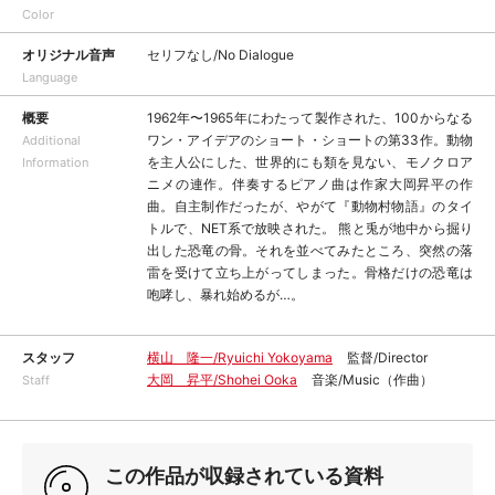
Color
オリジナル音声
セリフなし/No Dialogue
Language
概要
1962年〜1965年にわたって製作された、100からなる
ワン・アイデアのショート・ショートの第33作。動物
Additional
を主人公にした、世界的にも類を見ない、モノクロア
Information
ニメの連作。伴奏するピアノ曲は作家大岡昇平の作
曲。自主制作だったが、やがて『動物村物語』のタイ
トルで、NET系で放映された。 熊と兎が地中から掘り
出した恐竜の骨。それを並べてみたところ、突然の落
雷を受けて立ち上がってしまった。骨格だけの恐竜は
咆哮し、暴れ始めるが…。
スタッフ
横山 隆一/Ryuichi Yokoyama
監督/Director
大岡 昇平/Shohei Ooka
音楽/Music（作曲）
Staff
この作品が収録されている資料