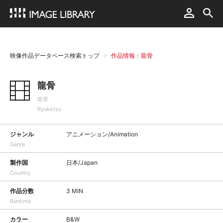
映像作品データベース検索トップ
作品情報：龍骨
龍骨
龍骨
Ryukotsu
ジャンル
アニメーション/Animation
Genre
製作国
日本/Japan
Country
作品分数
3 MIN
Runtime
カラー
B&W