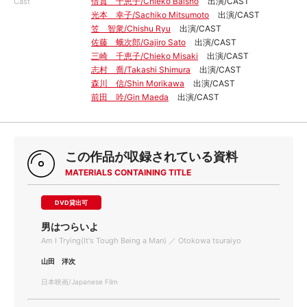
倍賞 千恵子/Chieko Baisho
出演/CAST
Cast
光本 幸子/Sachiko Mitsumoto
出演/CAST
笠 智衆/Chishu Ryu
出演/CAST
佐藤 蛾次郎/Gajiro Sato
出演/CAST
三崎 千恵子/Chieko Misaki
出演/CAST
志村 喬/Takashi Shimura
出演/CAST
森川 信/Shin Morikawa
出演/CAST
前田 吟/Gin Maeda
出演/CAST
この作品が収録されている資料
MATERIALS CONTAINING TITLE
DVD貸出可
男はつらいよ
Am I Trying(It's Tough Being a Man) ／ Otokowa tsuraiyo
山田 洋次
日本映画/Japanese Film