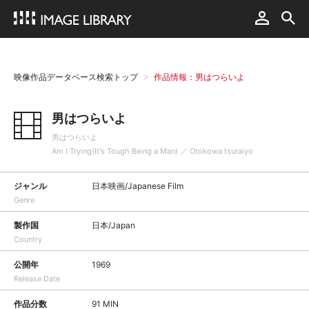
映像作品データベース検索トップ
作品情報：男はつらいよ
男はつらいよ
男はつらいよ
Am I Trying(It's Tough Being a Man) ／ Otokowa tsuraiyo
ジャンル
日本映画/Japanese Film
Genre
製作国
日本/Japan
Country
公開年
1969
Release Date
作品分数
91 MIN