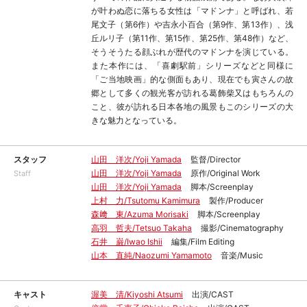
が叶わぬ恋に落ちる女性は「マドンナ」と呼ばれ、若
尾文子（第6作）や吉永小百合（第9作、第13作）、浅
丘ルリ子（第11作、第15作、第25作、第48作）など、
そうそうたる顔ぶれが歴代のマドンナを演じている。
また本作には、「喜劇駅前」シリーズなどと同様に
「ご当地映画」的な側面もあり、現在でも寅さんの故
郷として多くの観光客が訪れる葛飾柴又はもちろんの
こと、彼が訪れる日本各地の風景もこのシリーズの大
きな魅力となっている。
スタッフ
山田 洋次/Yoji Yamada
監督/Director
山田 洋次/Yoji Yamada
原作/Original Work
Staff
山田 洋次/Yoji Yamada
脚本/Screenplay
上村 力/Tsutomu Kamimura
製作/Producer
森﨑 東/Azuma Morisaki
脚本/Screenplay
高羽 哲夫/Tetsuo Takaha
撮影/Cinematography
石井 巌/Iwao Ishii
編集/Film Editing
山本 直純/Naozumi Yamamoto
音楽/Music
キャスト
渥美 清/Kiyoshi Atsumi
出演/CAST