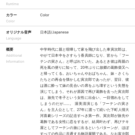
Runtime
カラー
Color
Color
オリジナル音声
日本語/Japanese
Language
概要
中学時代に親と喧嘩して家を飛び出した車寅次郎は、
やがて日本中をさすらう香具師になり、皆から「フー
Additional
テンの寅さん」と呼ばれていた。あるとき彼は両親の
Information
死を風の便りに知って、20年ぶりに故郷の葛飾柴又へ
と帰ってくる。おいちゃんやおばちゃん、妹・さくら
たちとの再会を懐かしむ寅次郎であったが、翌日、彼
は酒に酔って妹の見合いの席をぶち壊すという失態を
演じてしまう。それが原因で再び葛飾を去った寅次郎
は、旅先で冬子という女性に出会い、一目惚れをして
しまうのだが……。 渥美清演じる「フーテンの寅さ
ん」を主人公として、27年に渡って続いた下町人情大
河喜劇シリーズの記念すべき第一作。寅次郎が旅先や
葛飾である女性に恋をするが、結局叶わず、再びテキ
屋としてフーテンの旅に出るというパターンが、ほぼ
すべての作品に共通する物語展開である。なお寅次郎