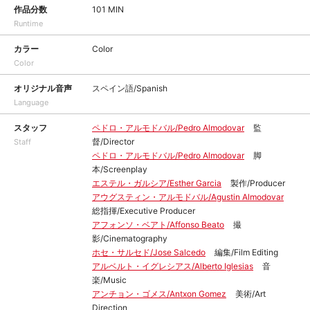
作品分数
101 MIN
Runtime
カラー
Color
Color
オリジナル音声
スペイン語/Spanish
Language
スタッフ
ペドロ・アルモドバル/Pedro Almodovar
監
督/Director
Staff
ペドロ・アルモドバル/Pedro Almodovar
脚
本/Screenplay
エステル・ガルシア/Esther Garcia
製作/Producer
アウグスティン・アルモドバル/Agustin Almodovar
総指揮/Executive Producer
アフォンソ・ベアト/Affonso Beato
撮
影/Cinematography
ホセ・サルセド/Jose Salcedo
編集/Film Editing
アルベルト・イグレシアス/Alberto Iglesias
音
楽/Music
アンチョン・ゴメス/Antxon Gomez
美術/Art
Direction