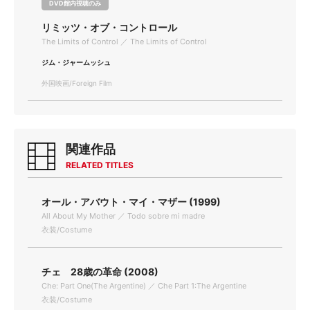
DVD館内視聴のみ
リミッツ・オブ・コントロール
The Limits of Control ／ The Limits of Control
ジム・ジャームッシュ
外国映画/Foreign Film
関連作品
RELATED TITLES
オール・アバウト・マイ・マザー (1999)
All About My Mother ／ Todo sobre mi madre
衣装/Costume
チェ 28歳の革命 (2008)
Che: Part One(The Argentine) ／ Che Part 1:The Argentine
衣装/Costume