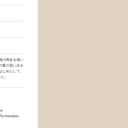
後の再会を描い
の愛の思い出を
はじめとして、
れた。
hy
Screenplay