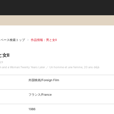
タベース検索トップ
作品情報：男と女Ⅱ
と女Ⅱ
女Ⅱ
n and a Woman:Twenty Years Later ／ Un homme et une femme, 20 ans déjà
外国映画/Foreign Film
フランス/France
1986