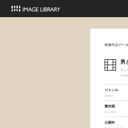
映像作品デー
男
男と
A Ma
ジャンル
Genre
製作国
Country
公開年