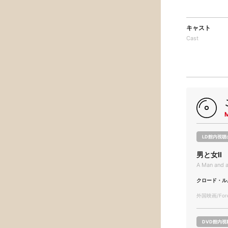
キャスト
Cast
LD館内視聴
男と女Ⅱ
A Man and 
クロード・ル
外国映画/Forei
DVD館内視