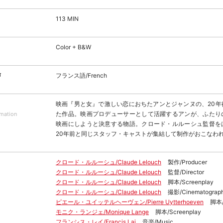
113 MIN
Color + B&W
声
フランス語/French
映画『男と女』で激しい恋におちたアンとジャンヌの、20年
た作品。映画プロデューサーとして活躍するアンが、ふたり
rmation
映画にしようと決意する物語。クロード・ルルーシュ監督を
20年前と同じスタッフ・キャストが集結して制作がおこなわ
クロード・ルルーシュ/Claude Lelouch
製作/Producer
クロード・ルルーシュ/Claude Lelouch
監督/Director
クロード・ルルーシュ/Claude Lelouch
脚本/Screenplay
クロード・ルルーシュ/Claude Lelouch
撮影/Cinematograp
ピエール・ユイッテルヘーヴェン/Pierre Uytterhoeven
脚本/
モニク・ランジェ/Monique Lange
脚本/Screenplay
フランシス・レイ/Francis Lai
音楽/Music