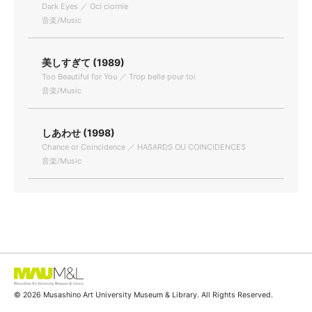
Dark Eyes ／ Oci ciornie
音楽/Music
美しすぎて (1989)
Too Beautiful for You ／ Trop belle pour toi
音楽/Music
しあわせ (1998)
Chance or Coincidence ／ HASARDS OU COINCIDENCES
音楽/Music
© 2026 Musashino Art University Museum & Library. All Rights Reserved.