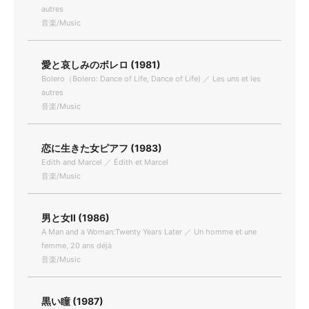
autres
音楽/Music
愛と哀しみのボレロ (1981)
Bolero（Bolero: Dance of Life, Dance of Life) ／ Les uns et les
autres
音楽/Music
恋に生きた女ピアフ (1983)
Edith and Marcel ／ Édith et Marcel
音楽/Music
男と女Ⅱ (1986)
A Man and a Woman:Twenty Years Later ／ Un homme et une
femme, 20 ans déjà
音楽/Music
黒い瞳 (1987)