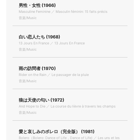
男性・女性 (1966)
Masculine Feminine ／ Masculin féminin: 15 faits précis
音楽/Music
白い恋人たち (1968)
13 Jours En France ／ 13 Jours En France
音楽/Music
雨の訪問者 (1970)
Rider on the Rain ／ Le passager de la pluie
音楽/Music
狼は天使の匂い (1972)
And Hope to Die ／ La course du lièvre à travers les champs
音楽/Music
愛と哀しみのボレロ（完全版） (1981)
Bolero（Bolero: Dance of Life，Dance of Life) ／ Les uns et les