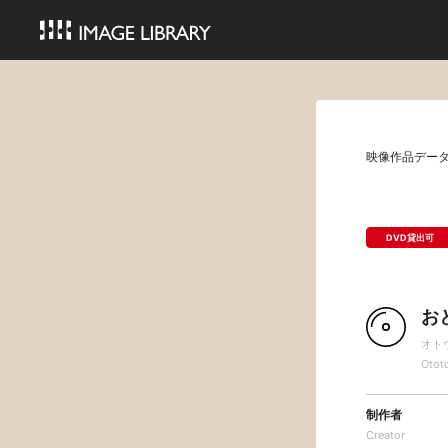
映像作品デー
DVD貸出可
お
オト
Otot
制作者
Creator