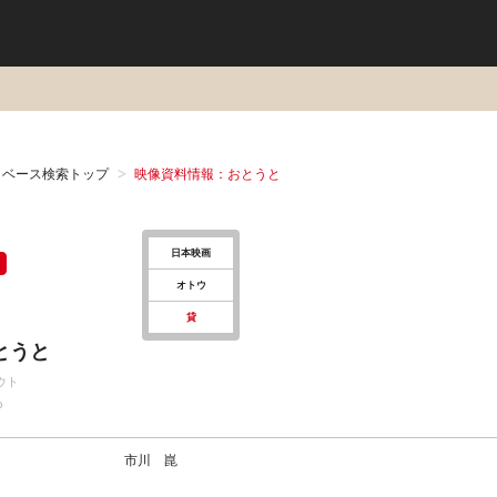
タベース検索トップ
映像資料情報：おとうと
日本映画
オトウ
貸
とうと
ウト
o
市川 崑