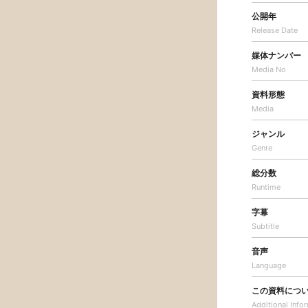
公開年
Release Date
媒体ナンバー
Media No
資料形態
Media
ジャンル
Genre
総分数
Runtime
字幕
Subtitle
音声
Language
この資料につ
Additional
Info