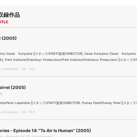
収録作品
ITLE
 (2005)
yama /Cesar Kuriyama ||スタッフ/STAFF[監督/DIRECTOR], Cesar Kuriyama /Cesar Kuriyam
, Prett Institute/Embrionyc Productions/Prett Institute/Embrionyc Productions ||スタッフ/
Animation，CG・VFX
uirrel (2005)
el
iotis/Peter Lepeniotis ||スタッフ/STAFF[監督/DIRECTOR], Pranay Patel/Pranay Patel ||スタッ
Animation，CG・VFX
ories - Episode 14: "To Air Is Human" (2005)
es - Episode 14: "To Air Is Human"