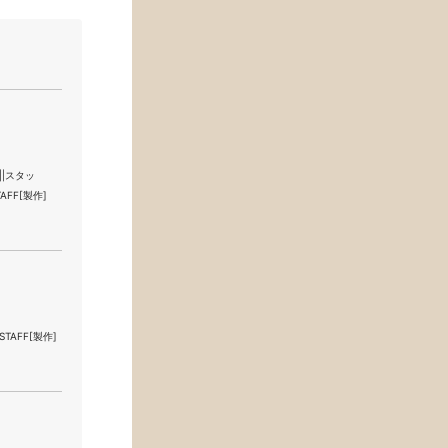
a ||スタッ
STAFF[製作]
フ/STAFF[製作]