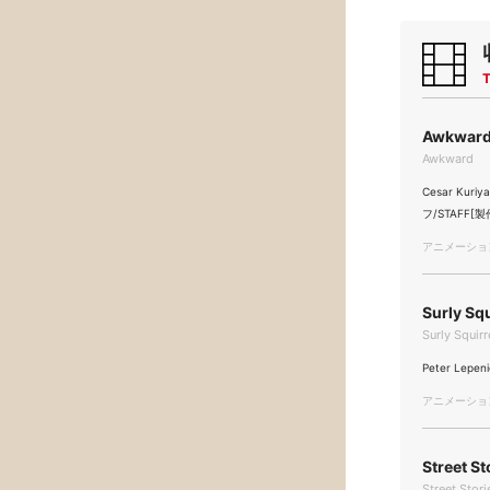
T
Awkward
Awkward
Cesar Kuri
フ/STAFF[製作]
アニメーション/
Surly Sq
Surly Squirr
Peter Lepen
アニメーション/
Street St
Street Stori