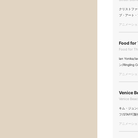
クリストファー・
ブ・アート・アンド
アニメーション/
Food for
Food for T
lan Yoni
ン/Ringling 
アニメーション/
Venice B
Venice Bea
キム・ジュンホ/Ju
フ/STAFF[製
アニメーション/