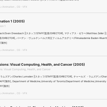
Animation，CG・VFX
mation 1 (2005)
ion 1
bach/Sven Dreesbach ||スタッフ/STAFF[監督/DIRECTOR], マティアス・ゼラー/Matthias Zeller 
監督/DIRECTOR], バーデン・ヴュルテンベルク州立フィルムアカデミー/Filmakademie Baden-Wuertte
F[製作]
Animation，CG・VFX
asions: Visual Computing, Health, and Cancer (2005)
ons: Visual Computing, Health, and Cancer
ズデン/Charles Lumsden ||スタッフ/STAFF[監督/DIRECTOR], チャールズ ・ラムズデン/Charle
F[製作], Department of Medicine,University of Toronto/Department of Medicine,University o
FF[製作]
Animation，CG・VFX