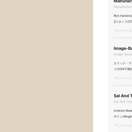
Manufact
Manufacturi
Rick Hankins
||スタッフ/STAF
アニメーション/
Image-Ba
Image-Based
エリック・ラインハ
フ/STAFF[製
アニメーション/
Sal And 
Sal And The
Andrew M
ザイン/Ringlin
アニメーション/