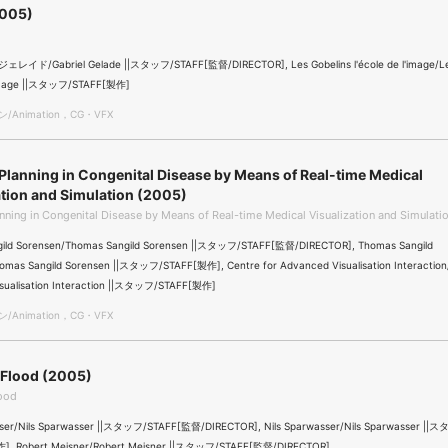
2005)
ド/Gabriel Gelade ||スタッフ/STAFF[監督/DIRECTOR], Les Gobelins l'école de l'image/Les
l'image ||スタッフ/STAFF[製作]
Animation，CG・VFX
 Planning in Congenital Disease by Means of Real-time Medical
ation and Simulation (2005)
anning in Congenital Disease by Means of Real-time Medical Visualization and Simulati
ild Sorensen/Thomas Sangild Sorensen ||スタッフ/STAFF[監督/DIRECTOR], Thomas Sangild
omas Sangild Sorensen ||スタッフ/STAFF[製作], Centre for Advanced Visualisation Interaction
sualisation Interaction ||スタッフ/STAFF[製作]
Animation，CG・VFX
 Flood (2005)
lood
sser/Nils Sparwasser ||スタッフ/STAFF[監督/DIRECTOR], Nils Sparwasser/Nils Sparwasser ||
], Robert Meisner/Robert Meisner ||スタッフ/STAFF[監督/DIRECTOR]