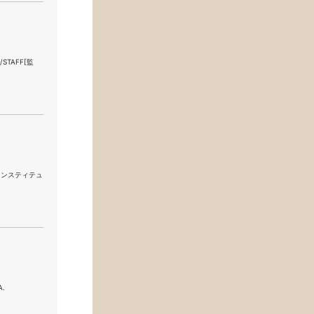
/STAFF[監
ラット・インスティテュ
A.