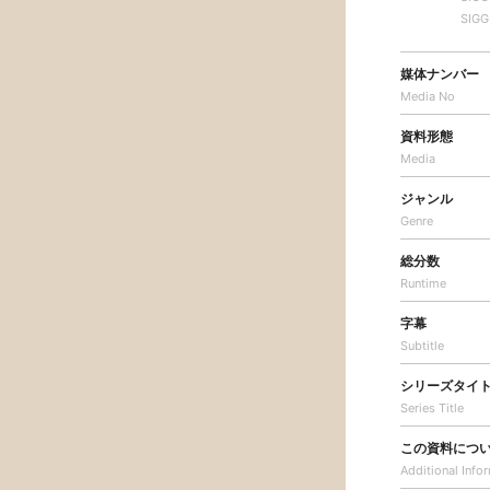
SIGG
媒体ナンバー
Media No
資料形態
Media
ジャンル
Genre
総分数
Runtime
字幕
Subtitle
シリーズタイ
Series Title
この資料につ
Additional
Info