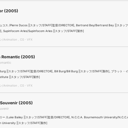
or (2005)
/Pierre Ducos ||スタッフ/STAFF[監督/DIRECTOR], Bertrand Bey/Bertrand Bey ||スタッフ
], Supinfocom Arles/Supinfocom Arles ||スタッフ/STAFF[製作]
Animation，CG・VFX
 Romantic (2005)
omantic
Bill Burg ||スタッフ/STAFF[監督/DIRECTOR], Bill Burg/Bill Burg ||スタッフ/STAFF[製作], プ
nstitute ||スタッフ/STAFF[製作]
Animation，CG・VFX
Souvenir (2005)
venir
Luke Bailey ||スタッフ/STAFF[監督/DIRECTOR], N.C.C.A. Bournemouth University/N.C.C.
h University ||スタッフ/STAFF[製作]