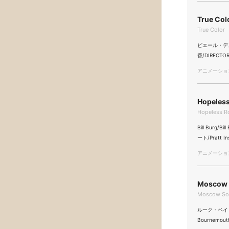
True Col
True Color
ピエール・デュコス 
督/DIRECTOR
アニメーション/
Hopeless
Hopeless R
Bill Burg/
ート/Pratt I
アニメーション/
Moscow 
Moscow Sou
ルーク・ベイリー /
Bournemout