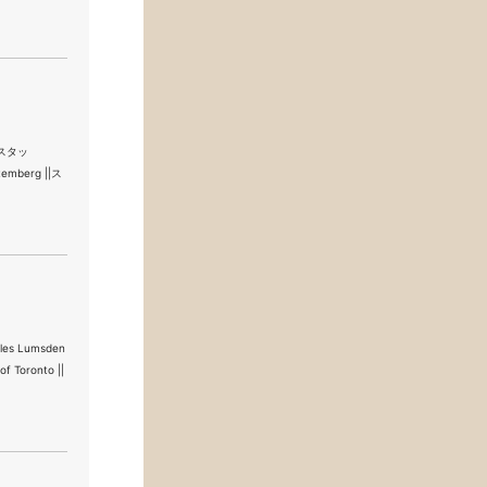
||スタッ
mberg ||ス
s Lumsden
f Toronto ||