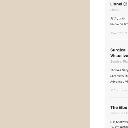
Lionel (
Lionel
ガブリエル・ジェレイ
l'école de 
アニメーション/
Surgical
Visualiz
Surgical Pl
Thomas Sang
Sorensen/Th
Advanced Vi
アニメーション/
The Elbe
The Elbe F
Nils Sparwa
フ/STAFF[製作