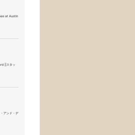
as at Austin
rd ||スタッ
アート・アンド・デ