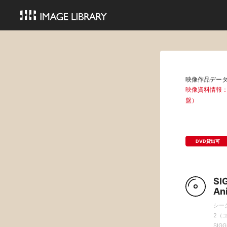
映像作品デー
映像資料情報：SIGG
盤）
DVD貸出可
SI
An
シー
2（
SIGG