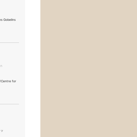
 Gobelins
on
/Centre for
スタッ