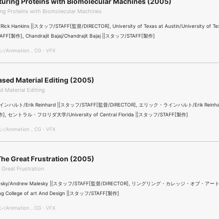
uring Proteins with Biomolecular Machines (2005)
ng Proteins with Biomolecular Machines
/Rick Hankins ||スタッフ/STAFF[監督/DIRECTOR], University of Texas at Austin/University of Tex
F[製作], Chandrajit Bajaj/Chandrajit Bajaj ||スタッフ/STAFF[製作]
Animation，CG・VFX
sed Material Editing (2005)
 Material Editing
ルト/Erik Reinhard ||スタッフ/STAFF[監督/DIRECTOR], エリック・ラインハルト/Erik Reinha
作], セントラル・フロリダ大学/University of Central Florida ||スタッフ/STAFF[製作]
Animation，CG・VFX
The Great Frustration (2005)
 Great Frustration
alesky/Andrew Malesky ||スタッフ/STAFF[監督/DIRECTOR], リングリング・カレッジ・オブ・
g College of art And Design ||スタッフ/STAFF[製作]
Animation，CG・VFX