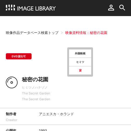
映像作品データベース検索トップ
映像資料情報：秘密の花園
外国映画
DVD貸出可
ヒミツ
貸
秘密の花園
ヒミツノハナゾノ
The Secret Garden
The Secret Garden
制作者
アニエスカ・ホランド
Creator
公開年
1993