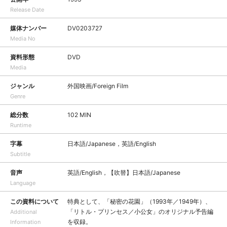
Release Date
媒体ナンバー
DV0203727
Media No
資料形態
DVD
Media
ジャンル
外国映画/Foreign Film
Genre
総分数
102 MIN
Runtime
字幕
日本語/Japanese，英語/English
Subtitle
音声
英語/English，【吹替】日本語/Japanese
Language
この資料について
特典として、「秘密の花園」（1993年／1949年）、
「リトル・プリンセス／小公女」のオリジナル予告編
Additional
を収録。
Information