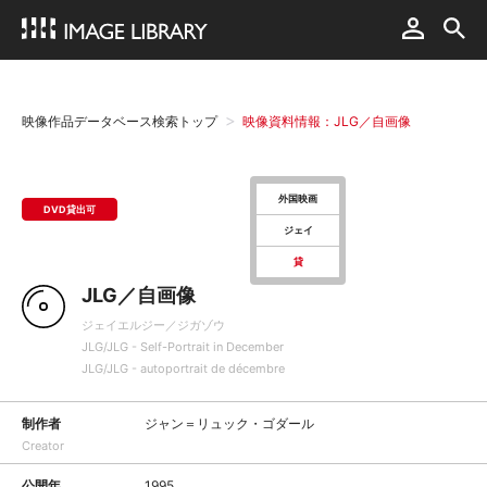
映像作品データベース検索トップ
映像資料情報：JLG／自画像
外国映画
DVD貸出可
ジェイ
貸
JLG／自画像
ジェイエルジー／ジガゾウ
JLG/JLG - Self-Portrait in December
JLG/JLG - autoportrait de décembre
制作者
ジャン＝リュック・ゴダール
Creator
公開年
1995