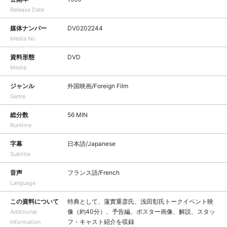
Release Date
媒体ナンバー
DV0202244
Media No
資料形態
DVD
Media
ジャンル
外国映画/Foreign Film
Genre
総分数
56 MIN
Runtime
字幕
日本語/Japanese
Subtitle
音声
フランス語/French
Language
この資料について
特典として、蓮實重彦氏、浅田彰氏トークイベント映
像（約40分）、予告編、ポスター画像、解説、スタッ
Additional
フ・キャスト紹介を収録
Information