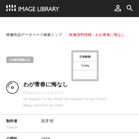
映像作品データベース検索トップ
映像資料情報：わが青春に悔なし
日本映画
LD館内視聴のみ
ワガセ
わが青春に悔なし
ワガセイシュンニクイナシ
No Regrets for My Youth (No Regrets for Our Youth)
Waga seishunni kui nashi
制作者
黒澤 明
Creator
公開年
1946