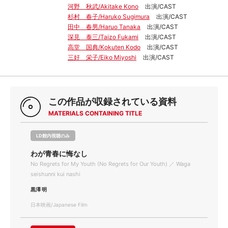
河野 秋武/Akitake Kono
出演/CAST
杉村 春子/Haruko Sugimura
出演/CAST
田中 春男/Haruo Tanaka
出演/CAST
深見 泰三/Taizo Fukami
出演/CAST
高堂 国典/Kokuten Kodo
出演/CAST
三好 栄子/Eiko Miyoshi
出演/CAST
この作品が収録されている資料
MATERIALS CONTAINING TITLE
LD館内視聴のみ
わが青春に悔なし
No Regrets for My Youth (No Regrets for Our Youth) ／ Waga
seishunni kui nashi
黒澤 明
日本映画/Japanese Film