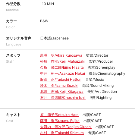
作品分数
110 MIN
Runtime
カラー
B&W
Color
オリジナル音声
日本語/Japanese
Language
スタッフ
黒澤 明/Akira Kurosawa
監督/Director
松崎 啓次/Keiji Matsuzaki
製作/Producer
Staff
久板 栄二郎/Eijiro Hisaita
脚本/Screenplay
中井 朝一/Asakazu Nakai
撮影/Cinematography
服部 正/Tadashi Hattori
音楽/Music
鈴木 勇/Isamu Suzuki
録音/Sound Mixing
北川 恵司/Keiji Kitagawa
美術/Art Direction
石井 長四郎/Choshiro Ishii
照明/Lighting
キャスト
原 節子/Setsuko Hara
出演/CAST
藤田 進/Susumu Fujita
出演/CAST
Cast
大河内 伝次郎/Denjiro Okochi
出演/CAST
志村 喬/Takashi Shimura
出演/CAST