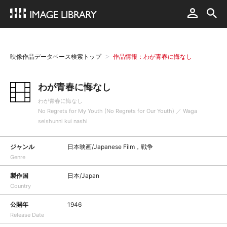
映像作品データベース検索トップ
作品情報：わが青春に悔なし
わが青春に悔なし
わが青春に悔なし
No Regrets for My Youth (No Regrets for Our Youth) ／ Waga
seishunni kui nashi
ジャンル
日本映画/Japanese Film，戦争
Genre
製作国
日本/Japan
Country
公開年
1946
Release Date