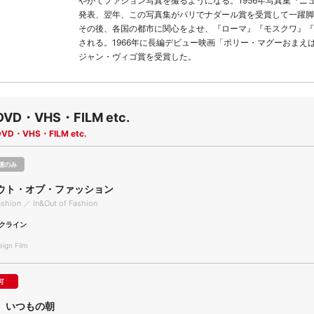
やがてファション写真を撮るようになる。1956年写真集『ニ
発表、翌年、この写真集がパリでナダール賞を受賞して一躍脚
その後、各国の都市に関心をよせ、『ローマ』『モスクワ』『
される。1966年に長編デビュー映画「ポリー・マグーおまえ
ジャン・ヴィゴ賞を受賞した。
DVD・VHS・FILM etc.
DVD・VHS・FILM etc.
聴のみ
ウト・オブ・ファッション
ashion ／ In&Out of Fashion
クライン
gn Film
可
、いつもの朝