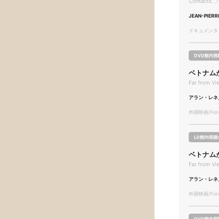
Contacts. ／
JEAN-PIER
ドキュメンタリー
DVD館内視
ベトナム
Far from Vi
アラン・レネ
外国映画/Forei
LD館内視聴
ベトナム
Far from Vi
アラン・レネ
外国映画/Forei
DVD館内視