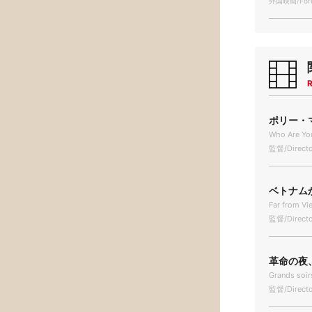
外国映画/Forei
R
ポリー・マ
Who Are Yo
監督/Directo
ベトナムか
Far from Vi
監督/Directo
革命の夜、
Grands soir
監督/Directo