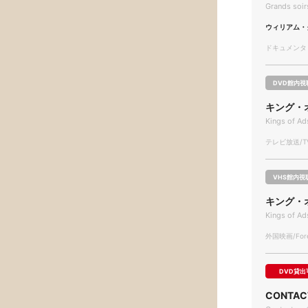
Grands soir
ウィリアム・
ドキュメンタリー
DVD館内視
キング・
Kings of Ad
テレビ放送/TV
VHS館内視
キング・
Kings of Ad
外国映画/Forei
DVD貸出
CONTA