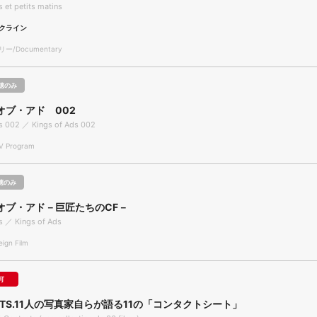
s et petits matins
クライン
/Documentary
聴のみ
オブ・アド 002
s 002 ／ Kings of Ads 002
 Program
聴のみ
オブ・アド－巨匠たちのCF－
s ／ Kings of Ads
gn Film
可
CTS.11人の写真家自らが語る11の「コンタクトシート」