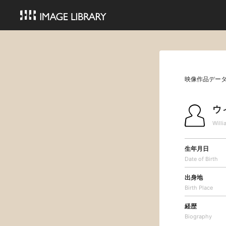
映像作品デー
ウ
Willi
生年月日
Date of Birth
出身地
Birth Place
経歴
Biography