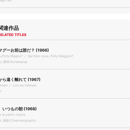
gn Film
関連作品
ELATED TITLES
グーお前は誰だ？ (1966)
u,Polly Magoo? ／ Qui êtes-vous, Polly Maggoo?
r, 脚本/Screenplay
ら遠く離れて (1967)
etnam ／ Loin du Vietnam
r
いつもの朝 (1968)
s et petits matins
r, 撮影/Cinematography