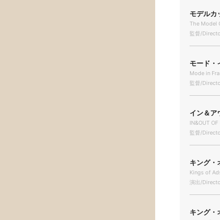
モデルカッ
The Model 
監督/Directo
モード・イ
Mode in Fr
監督/Directo
イン＆アウ
IN&OUT OF
監督/Direct
キング・オ
Kings of Ad
演出/Directo
キング・