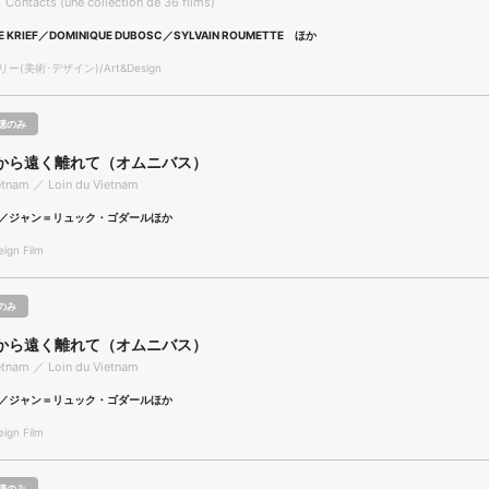
 Contacts (une collection de 36 films)
RE KRIEF／DOMINIQUE DUBOSC／SYLVAIN ROUMETTE ほか
(美術･デザイン)/Art&Design
聴のみ
から遠く離れて（オムニバス）
etnam ／ Loin du Vietnam
／ジャン＝リュック・ゴダールほか
gn Film
のみ
から遠く離れて（オムニバス）
etnam ／ Loin du Vietnam
／ジャン＝リュック・ゴダールほか
gn Film
聴のみ