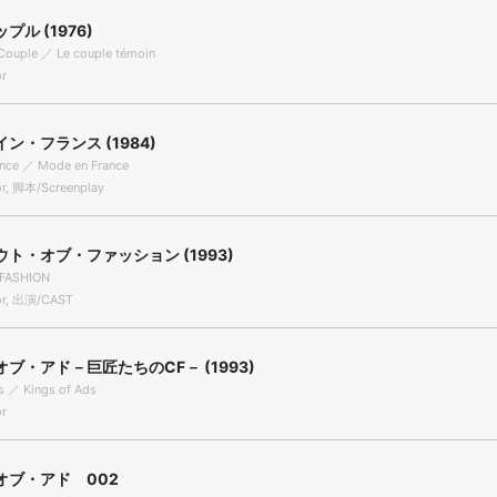
プル (1976)
Couple ／ Le couple témoin
r
ン・フランス (1984)
ance ／ Mode en France
r, 脚本/Screenplay
ト・オブ・ファッション (1993)
 FASHION
or, 出演/CAST
ブ・アド－巨匠たちのCF－ (1993)
s ／ Kings of Ads
r
オブ・アド 002