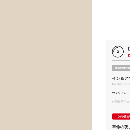
DVD館内視
イン＆ア
In&Out of F
ウィリアム・
外国映画/Forei
DVD貸出
革命の夜