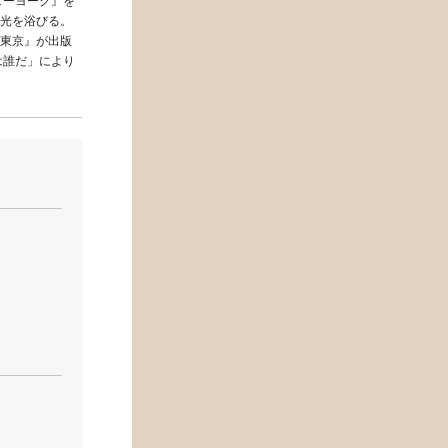
ューヨーク』を
光を浴びる。
東京』が出版
は誰だ」により