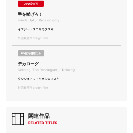
DVD貸出可
手を挙げろ！
Hands Up! ／ Ręce do góry
イエジー・スコリモフスキ
外国映画/Foreign Film
BD館内視聴のみ
デカローグ
Dekalog (The Decalogue) ／ Dekalog
クシシュトフ・キェシロフスキ
外国映画/Foreign Film
関連作品
RELATED TITLES