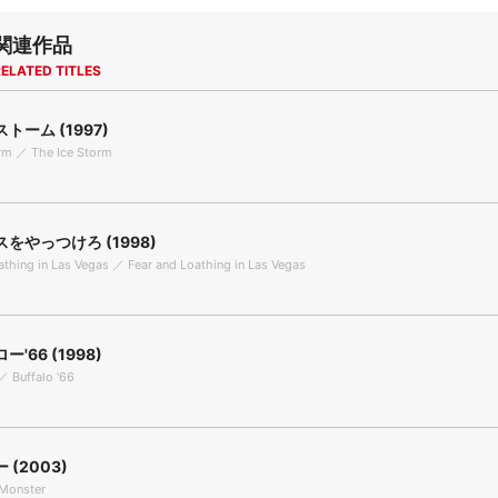
関連作品
ELATED TITLES
トーム (1997)
rm ／ The Ice Storm
をやっつけろ (1998)
athing in Las Vegas ／ Fear and Loathing in Las Vegas
'66 (1998)
／ Buffalo '66
(2003)
Monster