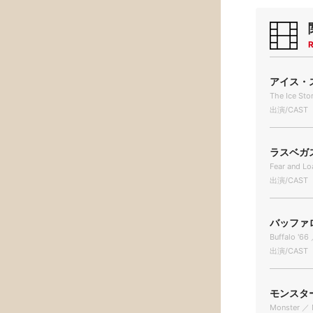
R
アイス・ス
The Ice Sto
出演/CAST
ラスベガス
Fear and Lo
出演/CAST
バッファロー
Buffalo '66 
出演/CAST
モンスター 
Monster ／ 