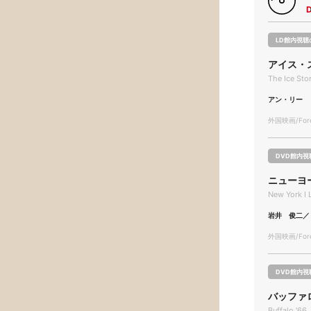
LD館内視聴
アイス・
The Ice Sto
アン・リー
外国映画/Forei
DVD館内視
ニューヨ
New York I 
岩井 俊二／
外国映画/Forei
DVD館内視
バッファロ
Buffalo '66 