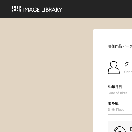
映像作品デー
ク
Chris
生年月日
Date of Birth
出身地
Birth Place