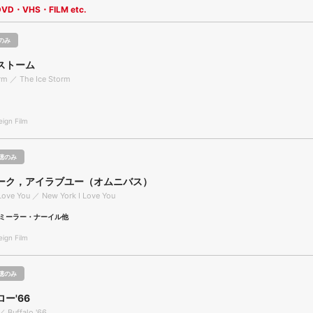
DVD・VHS・FILM etc.
のみ
ストーム
rm ／ The Ice Storm
gn Film
聴のみ
ーク，アイラブユー（オムニバス）
Love You ／ New York I Love You
ミーラー・ナーイル他
gn Film
聴のみ
ー'66
／ Buffalo '66