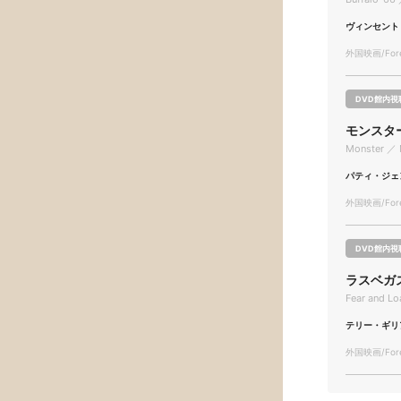
ヴィンセント
外国映画/Forei
DVD館内視
モンスタ
Monster ／ 
パティ・ジェ
外国映画/Forei
DVD館内視
ラスベガ
Fear and Lo
テリー・ギリ
外国映画/Forei