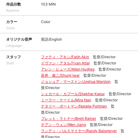
作品分数
103 MIN
Runtime
カラー
Color
Color
オリジナル音声
英語/English
Language
スタッフ
ファティ・アキン/Fatih Akin
監督/Director
イヴァン・アタル/Yvan Attal
監督/Director
Staff
アレン・ヒューズ/Allen Hughes
監督/Director
岩井 俊二/Shunji Iwai
監督/Director
ジョシュア・マーストン/Joshua Marston
監
督/Director
シェカール・カプール/Shekhar Kapur
監督/Director
ミーラー・ナーイル/Mira Nair
監督/Director
ナタリー・ポートマン/Natalie Portman
監
督/Director
ブレット・ラトナー/Brett Ratner
監督/Director
チアン・ウェン/Wen Jiang
監督/Director
ランディ・バルスマイヤー/Randy Balsmeyer
監
督/Director