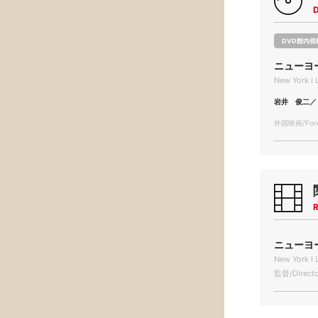
DVD館内視
ニューヨ
New York I 
岩井 俊二／
外国映画/Forei
R
ニューヨー
New York I 
監督/Directo