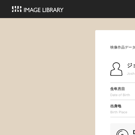
映像作品デー
ジ
Josh
生年月日
Date of Birth
出身地
Birth Place