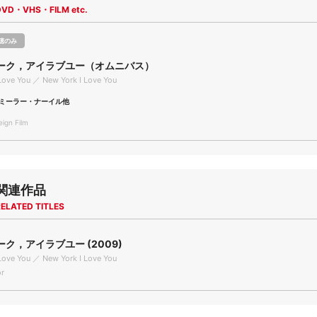
DVD・VHS・FILM etc.
聴のみ
ーク，アイラブユー（オムニバス）
Love You ／ New York I Love You
ミーラー・ナーイル他
gn Film
関連作品
ELATED TITLES
ク，アイラブユー (2009)
Love You ／ New York I Love You
r