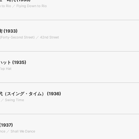
 to Rio ／ Flying Down to Rio
(1933)
(Forty-Second Street) ／ 42nd Street
ット (1935)
Top Hat
（スイング・タイム） (1936)
 ／ Swing Time
1937)
ance ／ Shall We Dance