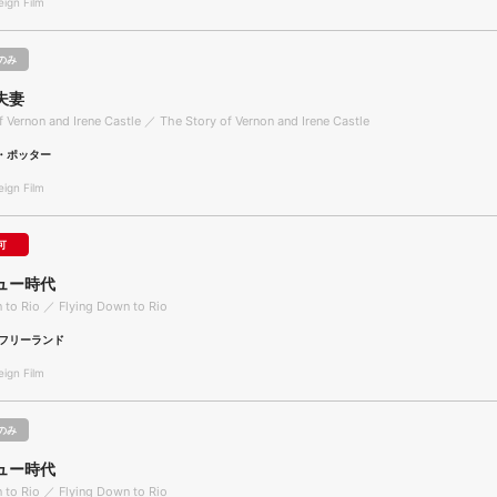
gn Film
のみ
夫妻
f Vernon and Irene Castle ／ The Story of Vernon and Irene Castle
・ポッター
gn Film
可
ュー時代
 to Rio ／ Flying Down to Rio
フリーランド
gn Film
のみ
ュー時代
 to Rio ／ Flying Down to Rio