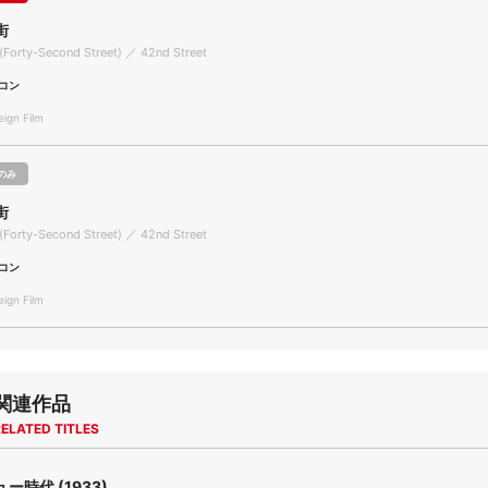
街
(Forty-Second Street) ／ 42nd Street
コン
gn Film
のみ
街
(Forty-Second Street) ／ 42nd Street
コン
gn Film
関連作品
ELATED TITLES
ー時代 (1933)