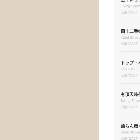
Flying Down
出演/CAST
四十二番街 
42nd Street
出演/CAST
トップ・ハ
Top Hat ／ 
出演/CAST
有頂天時代
Swing Time
出演/CAST
踊らん哉 (
Shall We D
出演/CAST