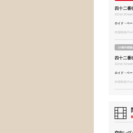
四十二番
42nd Street
ロイド・ベー
外国映画/Forei
LD館内視聴
四十二番
42nd Street
ロイド・ベー
外国映画/Forei
R
空中レヴュ