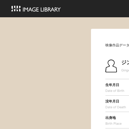
映像作品デー
ジ
Ging
生年月日
Date of Birth
没年月日
Date of Death
出身地
Birth Place