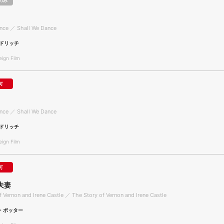
のみ
ance ／ Shall We Dance
ドリッチ
gn Film
可
ance ／ Shall We Dance
ドリッチ
gn Film
可
夫妻
f Vernon and Irene Castle ／ The Story of Vernon and Irene Castle
・ポッター