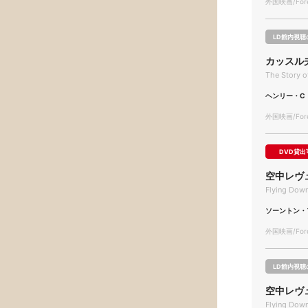
外国映画/Forei
LD館内視聴
カッスル
The Story o
ヘンリー・C
外国映画/Forei
DVD貸出
空中レヴ
Flying Down
ソーントン・
外国映画/Forei
LD館内視聴
空中レヴ
Flying Down