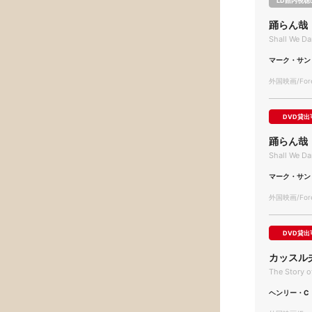
LD館内視聴
踊らん哉
Shall We D
マーク・サン
外国映画/Forei
DVD貸出
踊らん哉
Shall We D
マーク・サン
外国映画/Forei
DVD貸出
カッスル
The Story o
ヘンリー・C