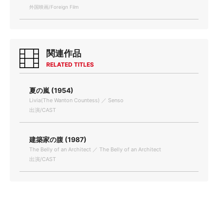
外国映画/Foreign Film
関連作品
RELATED TITLES
夏の嵐 (1954)
Livia(The Wanton Countess) ／ Senso
出演/CAST
建築家の腹 (1987)
The Belly of an Architect ／ The Belly of an Architect
出演/CAST