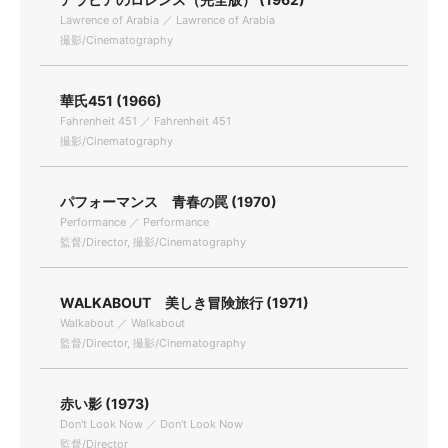
Lawrence of Arabia ／ Lawrence of Arabia
撮影/Cinematography
華氏451 (1966)
Fahrenheit 451 ／ Fahrenheit 451
撮影/Cinematography
パフォーマンス 青春の罠 (1970)
Performance ／ Performance
監督/Director, 撮影/Cinematography
WALKABOUT 美しき冒険旅行 (1971)
Walkabout ／ Walkabout
監督/Director, 撮影/Cinematography
赤い影 (1973)
Don't Look Now ／ Don't Look Now
監督/Director