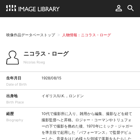
映像作品データベーストップ
人物情報：ニコラス・ローグ
ニコラス・ローグ
Nicolas Roeg
生年月日
1928/08/15
Date of Birth
出身地
イギリス/U.K.，ロンドン
Birth Place
経歴
10代で撮影所に入り、雑用から編集、撮影などを経て
撮影監督へと昇格。ロジャー・コーマンやトリュフォ
Biography
ーの下で撮影を務めた後、1970年にミック・ジャガー
を準主役で起用した「パフォーマンス」で監督デビュ
ーした。音楽をはじめ様々な領域で革新をもたらした