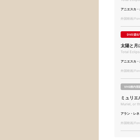
アニエスカ・
外国映画/Forei
DVD貸出
太陽と月
Total Eclip
アニエスカ・
外国映画/Forei
VHS館内視
ミュリエ
Muriel, or 
アラン・レネ
外国映画/Forei