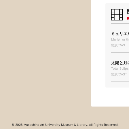
R
ミュリエル 
Muriel, or 
出演/CAST
太陽と月に
Total Eclip
出演/CAST
© 2026 Musashino Art University Museum & Library. All Rights Reserved.