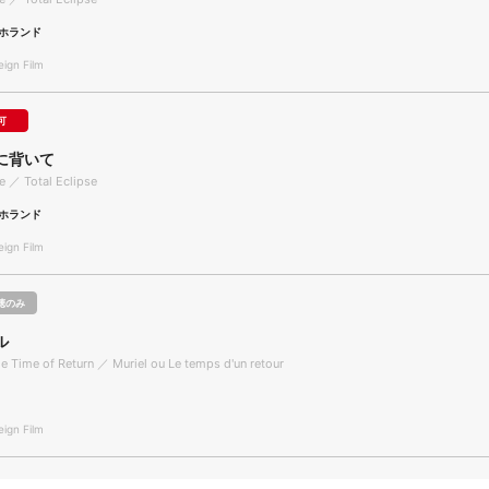
ホランド
gn Film
可
に背いて
se ／ Total Eclipse
ホランド
gn Film
聴のみ
ル
the Time of Return ／ Muriel ou Le temps d'un retour
gn Film