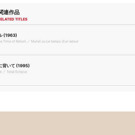
関連作品
ELATED TITLES
(1963)
the Time of Return ／ Muriel ou Le temps d'un retour
背いて (1995)
se ／ Total Eclipse