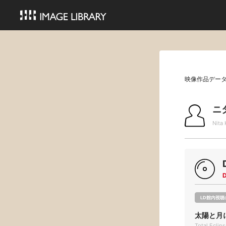
映像作品デー
ニ
Nita 
LD館内視聴
太陽と月
Total Eclip