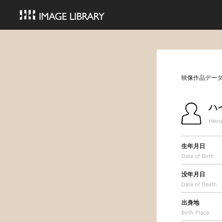
映像作品デー
ハ
Hein
生年月日
Date of Birth
没年月日
Date of Death
出身地
Birth Place