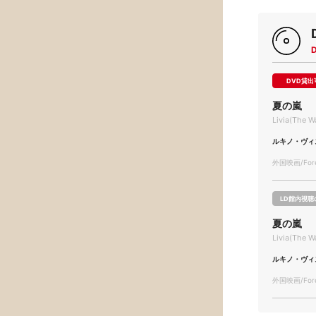
DVD貸出
夏の嵐
Livia(The 
ルキノ・ヴィ
外国映画/Forei
LD館内視聴
夏の嵐
Livia(The 
ルキノ・ヴィ
外国映画/Forei