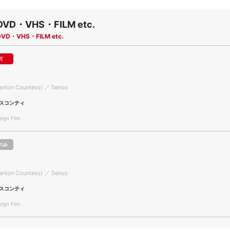
DVD・VHS・FILM etc.
DVD・VHS・FILM etc.
可
Wanton Countess) ／ Senso
スコンティ
gn Film
のみ
Wanton Countess) ／ Senso
スコンティ
gn Film