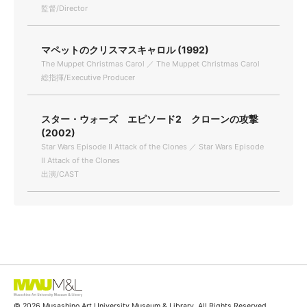
監督/Director
マペットのクリスマスキャロル (1992)
The Muppet Christmas Carol ／ The Muppet Christmas Carol
総指揮/Executive Producer
スター・ウォーズ エピソード2 クローンの攻撃
(2002)
Star Wars Episode Ⅱ Attack of the Clones ／ Star Wars Episode
Ⅱ Attack of the Clones
出演/CAST
© 2026 Musashino Art University Museum & Library. All Rights Reserved.