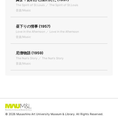
The Spirit of St.Louis ／ The Spirit of St.Louis
音楽/Music
昼下りの情事 (1957)
Love in the Afternoon ／ Love in the Afternoon
音楽/Music
尼僧物語 (1959)
The Nun's Story ／ The Nun's Story
音楽/Music
© 2026 Musashino Art University Museum & Library. All Rights Reserved.