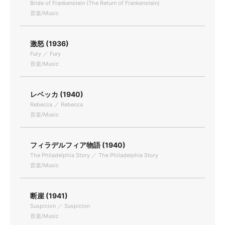
Bride of Frankenstein (The Return of Frankenstein)
音楽/Music
激怒 (1936)
Fury ／ Fury
音楽/Music
レベッカ (1940)
Rebecca ／ Rebecca
音楽/Music
フィラデルフィア物語 (1940)
The Philadelphia Story ／ The Philadelphia Story
音楽/Music
断崖 (1941)
Suspicion ／ Suspicion
音楽/Music