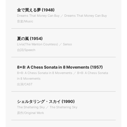
金で買える夢 (1948)
Dreams That Money Can Buy ／ Dreams That Money Can Buy
音楽/Music
夏の嵐 (1954)
Livia(The Wanton Countess) ／ Senso
台詞/Speech
8×8: A Chess Sonata in 8 Movements (1957)
8×8: A Chess Sonata in 8 Movements ／ 8×8: A Chess Sonata
in 8 Movements
出演/CAST
シェルタリング・スカイ (1990)
The Sheltering Sky ／ The Sheltering Sky
原作/Original Work