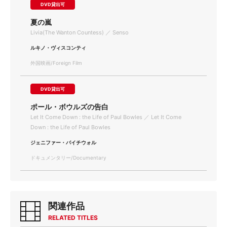
DVD貸出可
夏の嵐
Livia(The Wanton Countess) ／ Senso
ルキノ・ヴィスコンティ
外国映画/Foreign Film
DVD貸出可
ポール・ボウルズの告白
Let It Come Down : the Life of Paul Bowles ／ Let It Come
Down : the Life of Paul Bowles
ジェニファー・バイチウォル
ドキュメンタリー/Documentary
関連作品
RELATED TITLES