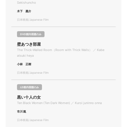
Sekishuncho
木下 惠介
日本映画/Japanese Film
DVD館内視聴のみ
壁あつき部屋
The Thick-Walled Room（Room with Thick Walls） ／ Kabe
atsuki heya
小林 正樹
日本映画/Japanese Film
LD館内視聴のみ
黒い十人の女
Ten Black Women (Ten Dark Women) ／ Kuroi juninno onna
市川 崑
日本映画/Japanese Film