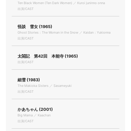
Ten Black Women (Ten Dark Women) ／ Kuroi juninno onna
出演/CAST
怪談 雪女 (1965)
Ghost Stories：The Woman in the Snow ／ Kaidan：Yukionna
出演/CAST
太閤記 第42回 本能寺 (1965)
出演/CAST
細雪 (1983)
The Makioka Sisters ／ Sasameyuki
出演/CAST
かあちゃん (2001)
Big Mama ／ Kaachan
出演/CAST