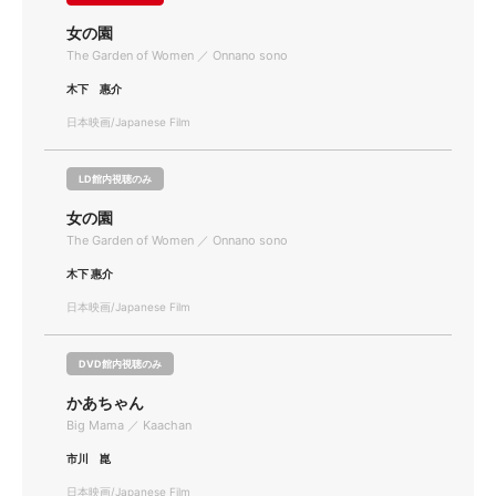
女の園
The Garden of Women ／ Onnano sono
木下 惠介
日本映画/Japanese Film
LD館内視聴のみ
女の園
The Garden of Women ／ Onnano sono
木下 惠介
日本映画/Japanese Film
DVD館内視聴のみ
かあちゃん
Big Mama ／ Kaachan
市川 崑
日本映画/Japanese Film