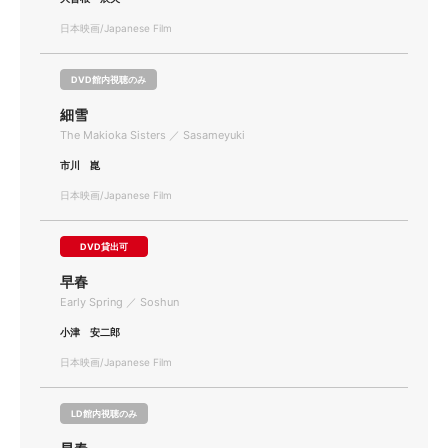
日本映画/Japanese Film
DVD館内視聴のみ
細雪
The Makioka Sisters ／ Sasameyuki
市川 崑
日本映画/Japanese Film
DVD貸出可
早春
Early Spring ／ Soshun
小津 安二郎
日本映画/Japanese Film
LD館内視聴のみ