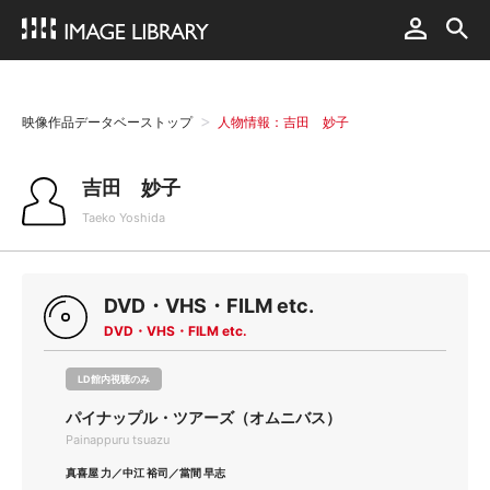
映像作品データベーストップ
人物情報：吉田 妙子
吉田 妙子
Taeko Yoshida
DVD・VHS・FILM etc.
DVD・VHS・FILM etc.
LD館内視聴のみ
パイナップル・ツアーズ（オムニバス）
Painappuru tsuazu
真喜屋 力／中江 裕司／當間 早志