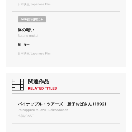
日本映画/Japanese Film
DVD館内視聴のみ
豚の報い
Butano mukui
崔 洋一
日本映画/Japanese Film
関連作品
RELATED TITLES
パイナップル・ツアーズ 麗子おばさん (1992)
Painappuru tsuazu : Reikoobasan
出演/CAST