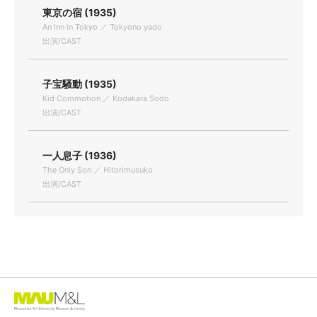
東京の宿 (1935)
An Inn in Tokyo ／ Tokyono yado
出演/CAST
子宝騒動 (1935)
Kid Commotion ／ Kodakara Sodo
出演/CAST
一人息子 (1936)
The Only Son ／ Hitorimusuko
出演/CAST