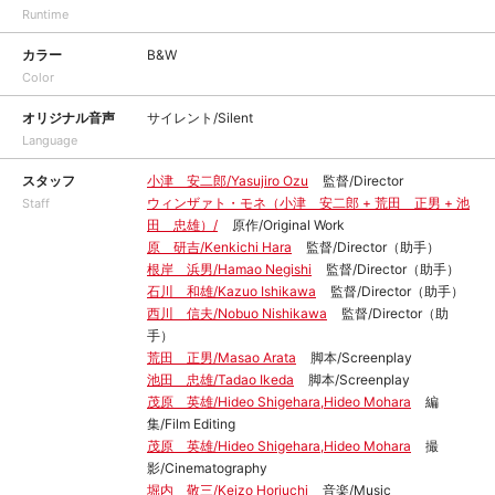
Runtime
カラー
B&W
Color
オリジナル音声
サイレント/Silent
Language
スタッフ
小津 安二郎/Yasujiro Ozu
監督/Director
ウィンザァト・モネ（小津 安二郎 + 荒田 正男 + 池
Staff
田 忠雄）/
原作/Original Work
原 研吉/Kenkichi Hara
監督/Director（助手）
根岸 浜男/Hamao Negishi
監督/Director（助手）
石川 和雄/Kazuo Ishikawa
監督/Director（助手）
西川 信夫/Nobuo Nishikawa
監督/Director（助
手）
荒田 正男/Masao Arata
脚本/Screenplay
池田 忠雄/Tadao Ikeda
脚本/Screenplay
茂原 英雄/Hideo Shigehara,Hideo Mohara
編
集/Film Editing
茂原 英雄/Hideo Shigehara,Hideo Mohara
撮
影/Cinematography
堀内 敬三/Keizo Horiuchi
音楽/Music