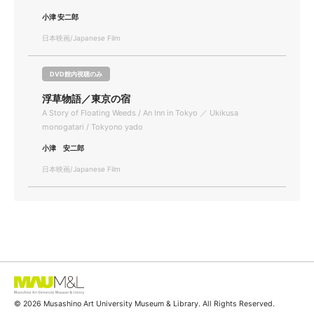
小津 安二郎
日本映画/Japanese Film
DVD館内視聴のみ
浮草物語／東京の宿
A Story of Floating Weeds / An Inn in Tokyo ／ Ukikusa
monogatari / Tokyono yado
小津 安二郎
日本映画/Japanese Film
© 2026 Musashino Art University Museum & Library. All Rights Reserved.