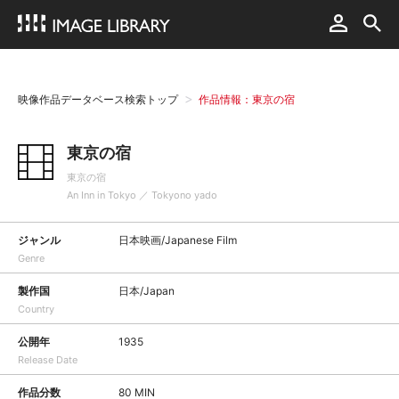
映像作品データベース検索トップ
作品情報：東京の宿
東京の宿
東京の宿
An Inn in Tokyo ／ Tokyono yado
ジャンル
日本映画/Japanese Film
Genre
製作国
日本/Japan
Country
公開年
1935
Release Date
作品分数
80 MIN