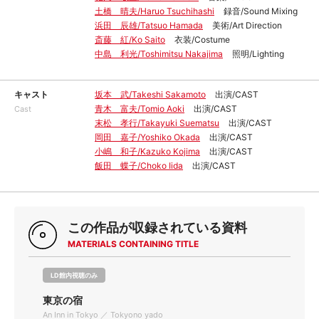
土橋 晴夫/Haruo Tsuchihashi
録音/Sound Mixing
浜田 辰雄/Tatsuo Hamada
美術/Art Direction
斎藤 紅/Ko Saito
衣装/Costume
中島 利光/Toshimitsu Nakajima
照明/Lighting
キャスト
坂本 武/Takeshi Sakamoto
出演/CAST
青木 富夫/Tomio Aoki
出演/CAST
Cast
末松 孝行/Takayuki Suematsu
出演/CAST
岡田 嘉子/Yoshiko Okada
出演/CAST
小嶋 和子/Kazuko Kojima
出演/CAST
飯田 蝶子/Choko Iida
出演/CAST
この作品が収録されている資料
MATERIALS CONTAINING TITLE
LD館内視聴のみ
東京の宿
An Inn in Tokyo ／ Tokyono yado