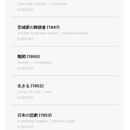
There Was a Father ／ Chichiariki
出演/CAST
安城家の舞踏會 (1947)
The Ball at the Anjo House ／ Anjokeno butokai
出演/CAST
醜聞 (1950)
Scandal ／ Sukyandaru
出演/CAST
生きる (1952)
Living (To Live) ／ Ikiru
出演/CAST
日本の悲劇 (1953)
A Japanese Tragedy ／ Nihonno higeki
出演/CAST