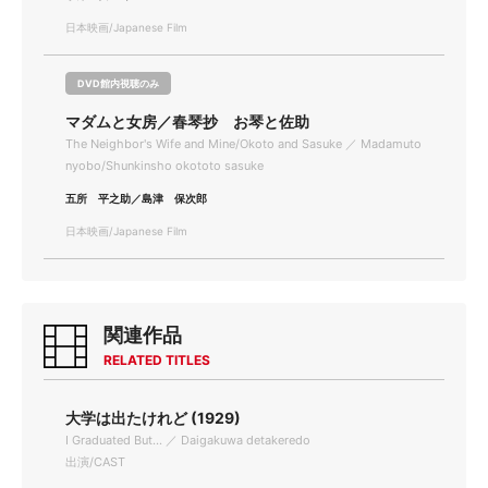
日本映画/Japanese Film
DVD館内視聴のみ
マダムと女房／春琴抄 お琴と佐助
The Neighbor's Wife and Mine/Okoto and Sasuke ／ Madamuto
nyobo/Shunkinsho okototo sasuke
五所 平之助／島津 保次郎
日本映画/Japanese Film
関連作品
RELATED TITLES
大学は出たけれど (1929)
I Graduated But… ／ Daigakuwa detakeredo
出演/CAST