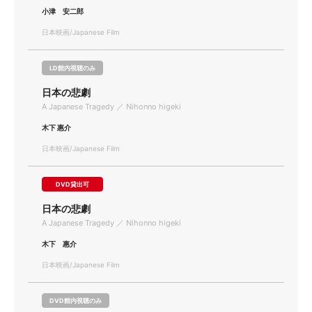
小津 安二郎
日本映画/Japanese Film
LD館内視聴のみ
日本の悲劇
A Japanese Tragedy ／ Nihonno higeki
木下 惠介
日本映画/Japanese Film
DVD貸出可
日本の悲劇
A Japanese Tragedy ／ Nihonno higeki
木下 惠介
日本映画/Japanese Film
DVD館内視聴のみ