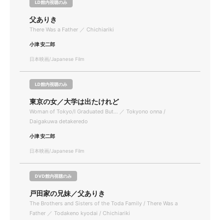
LD館内視聴のみ
父ありき
There Was a Father ／ Chichiariki
小津 安二郎
日本映画/Japanese Film
LD館内視聴のみ
東京の女／大学は出たけれど
Woman of Tokyo/I Graduated But… ／ Tokyono onna /
Daigakuwa detakeredo
小津 安二郎
日本映画/Japanese Film
DVD館内視聴のみ
戸田家の兄妹／父ありき
The Brothers and Sisters of the Toda Family / There Was a
Father ／ Todakeno kyodai / Chichiariki