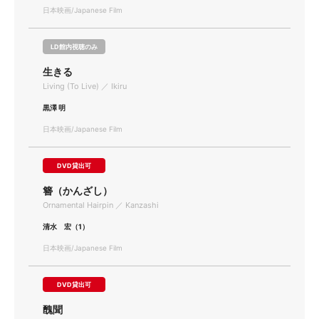
日本映画/Japanese Film
LD館内視聴のみ
生きる
Living (To Live) ／ Ikiru
黒澤 明
日本映画/Japanese Film
DVD貸出可
簪（かんざし）
Ornamental Hairpin ／ Kanzashi
清水 宏（1）
日本映画/Japanese Film
DVD貸出可
醜聞