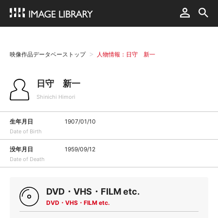
映像作品データベーストップ
人物情報：日守 新一
日守 新一
Shinichi Himori
生年月日
1907/01/10
Date of Birth
没年月日
1959/09/12
Date of Death
DVD・VHS・FILM etc.
DVD・VHS・FILM etc.