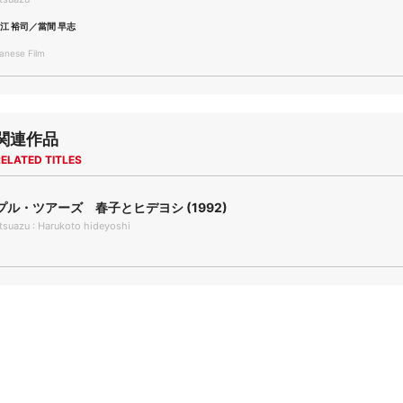
江 裕司／當間 早志
nese Film
関連作品
ELATED TITLES
ル・ツアーズ 春子とヒデヨシ (1992)
tsuazu : Harukoto hideyoshi