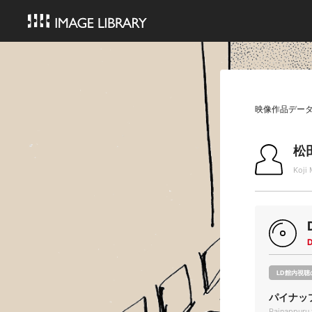
映像作品デー
松
Koji
LD館内視聴
パイナッ
Painappuru 