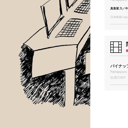
真喜屋 力／中
日本映画/Japa
R
パイナップ
Painappuru 
出演/CAST