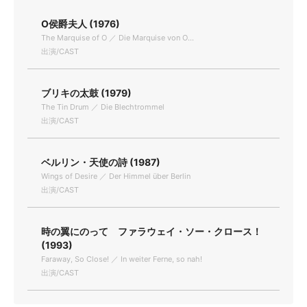
O侯爵夫人 (1976)
The Marquise of O ／ Die Marquise von O...
出演/CAST
ブリキの太鼓 (1979)
The Tin Drum ／ Die Blechtrommel
出演/CAST
ベルリン・天使の詩 (1987)
Wings of Desire ／ Der Himmel über Berlin
出演/CAST
時の翼にのって ファラウェイ・ソー・クロース！
(1993)
Faraway, So Close! ／ In weiter Ferne, so nah!
出演/CAST