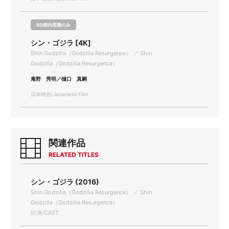
BD館内視聴のみ
シン・ゴジラ [4K]
Shin Godzilla（Godzilla Resurgence） ／ Shin
Godzilla（Godzilla Resurgence）
庵野 秀明／樋口 真嗣
日本映画/Japanese Film
関連作品
RELATED TITLES
シン・ゴジラ (2016)
Shin Godzilla（Godzilla Resurgence） ／ Shin
Godzilla（Godzilla Resurgence）
出演/CAST