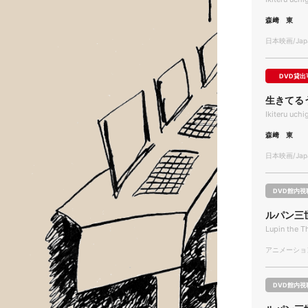
森﨑 東
日本映画/Japa
DVD貸出
生きてる
Ikiteru uc
森﨑 東
日本映画/Japa
DVD館内視
ルパン三世 L
Lupin the T
アニメーション/
DVD館内視