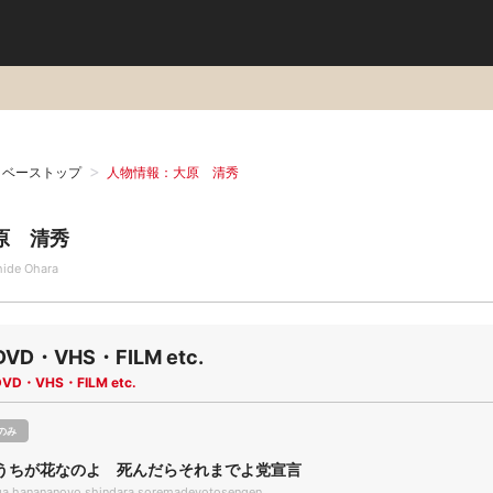
タベーストップ
人物情報：大原 清秀
原 清秀
hide Ohara
DVD・VHS・FILM etc.
DVD・VHS・FILM etc.
のみ
うちが花なのよ 死んだらそれまでよ党宣言
higa hanananoyo shindara soremadeyotosengen