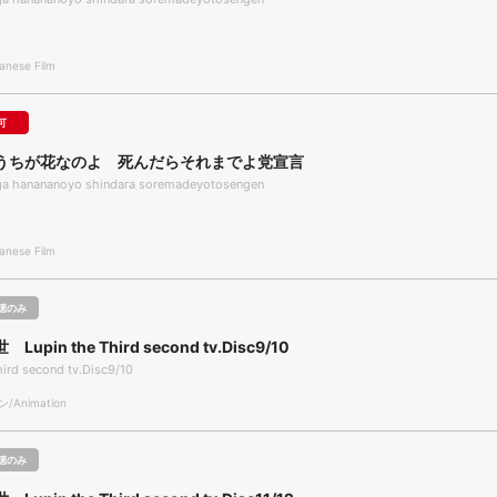
nese Film
可
うちが花なのよ 死んだらそれまでよ党宣言
higa hanananoyo shindara soremadeyotosengen
nese Film
聴のみ
upin the Third second tv.Disc9/10
hird second tv.Disc9/10
Animation
聴のみ