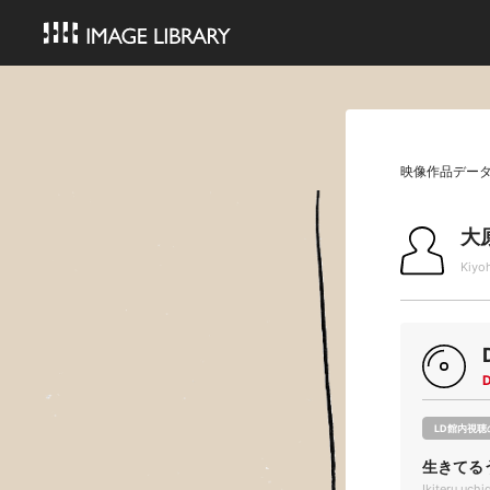
映像作品デー
大
Kiyo
LD館内視聴
生きてる
Ikiteru uc