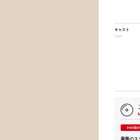
キャスト
Cast
DVD貸出
薔薇のス