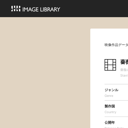
映像作品デー
薔
薔薇
Stavi
ジャンル
Genre
製作国
Country
公開年