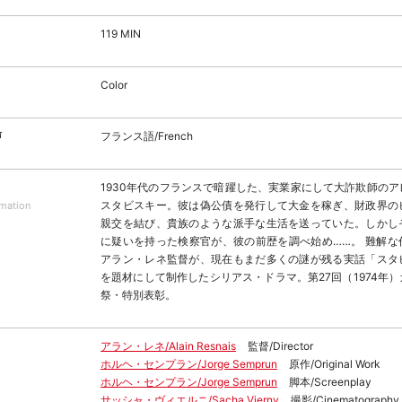
119 MIN
Color
声
フランス語/French
1930年代のフランスで暗躍した、実業家にして大詐欺師の
スタビスキー。彼は偽公債を発行して大金を稼ぎ、財政界の
rmation
親交を結び、貴族のような派手な生活を送っていた。しかし
に疑いを持った検察官が、彼の前歴を調べ始め……。 難解な
アラン・レネ監督が、現在もまだ多くの謎が残る実話「スタ
を題材にして制作したシリアス・ドラマ。第27回（1974年
祭・特別表彰。
アラン・レネ/Alain Resnais
監督/Director
ホルヘ・センプラン/Jorge Semprun
原作/Original Work
ホルヘ・センプラン/Jorge Semprun
脚本/Screenplay
サッシャ・ヴィエルニ/Sacha Vierny
撮影/Cinematography