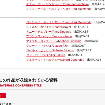
スティーヴン・ソンドハイム/Stephen Sondheim
音楽/Musi
ジャン＝ポール・ベルモンド/Jean-Paul Belmondo
製作/Pro
ジャン＝ポール・ベルモンド/Jean-Paul Belmondo
出演/CA
シャルル・ボワイエ/Charles Boyer
出演/CAST
アニー・デュプレー/Anny Duperey
出演/CAST
フランソワ・ペリエ/Francois Perier
出演/CAST
マイケル・ロンズデール/Michael Lonsdale
出演/CAST
クロード・リッシュ/Claude Rich
出演/CAST
ロベルト・ビサッコ/Roberto Bisacco
出演/CAST
ジジ・バーリスタ/Gigi Ballista
出演/CAST
ジェラール・ドパルデュー/Gerard Depardieu
出演/CAST
この作品が収録されている資料
MATERIALS CONTAINING TITLE
可
タビスキー