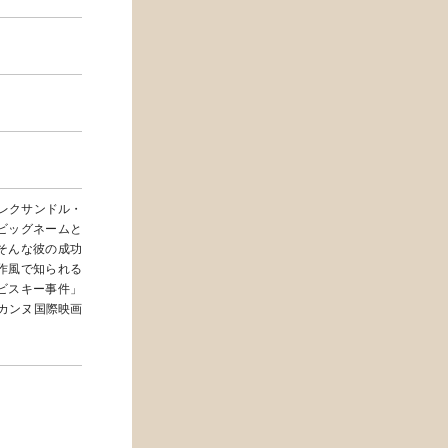
アレクサンドル・
ビッグネームと
そんな彼の成功
作風で知られる
ビスキー事件」
）カンヌ国際映画