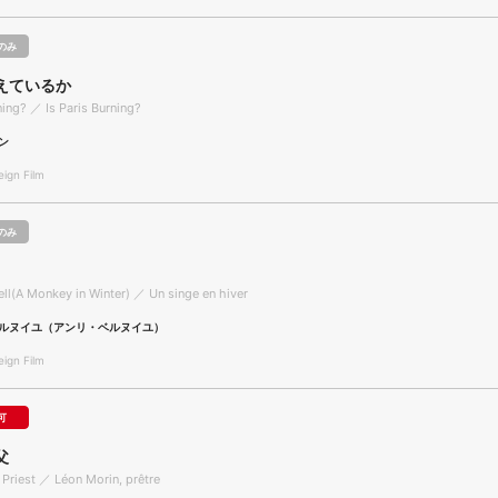
のみ
えているか
ning? ／ Is Paris Burning?
ン
gn Film
のみ
Hell(A Monkey in Winter) ／ Un singe en hiver
ルヌイユ（アンリ・ベルヌイユ）
gn Film
可
父
 Priest ／ Léon Morin, prêtre