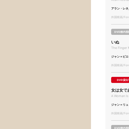
アラン・レネ
外国映画/Forei
DVD館内視
いぬ
The Finger
ジャン＝ピエ
外国映画/Forei
DVD貸出
女は女で
A Woman Is
ジャン＝リュ
外国映画/Forei
DVD館内視