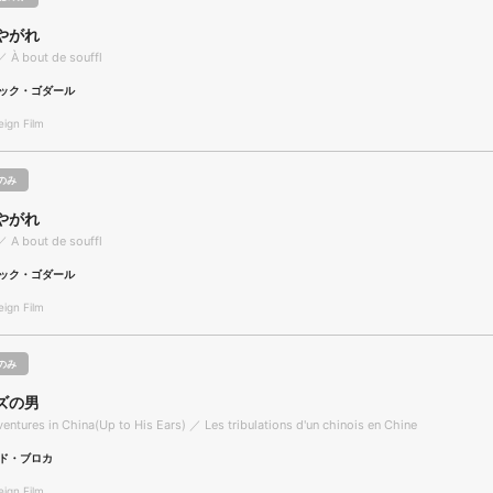
やがれ
／ À bout de souffl
ック・ゴダール
gn Film
のみ
やがれ
／ A bout de souffl
ック・ゴダール
gn Film
のみ
ズの男
entures in China(Up to His Ears) ／ Les tribulations d'un chinois en Chine
ド・ブロカ
gn Film